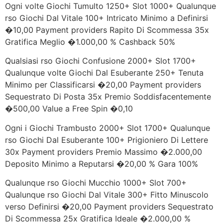
Ogni volte Giochi Tumulto 1250+ Slot 1000+ Qualunque
rso Giochi Dal Vitale 100+ Intricato Minimo a Definirsi
�10,00 Payment providers Rapito Di Scommessa 35x
Gratifica Meglio �1.000,00 % Cashback 50%
Qualsiasi rso Giochi Confusione 2000+ Slot 1700+
Qualunque volte Giochi Dal Esuberante 250+ Tenuta
Minimo per Classificarsi �20,00 Payment providers
Sequestrato Di Posta 35x Premio Soddisfacentemente
�500,00 Value a Free Spin �0,10
Ogni i Giochi Trambusto 2000+ Slot 1700+ Qualunque
rso Giochi Dal Esuberante 100+ Prigioniero Di Lettere
30x Payment providers Premio Massimo �2.000,00
Deposito Minimo a Reputarsi �20,00 % Gara 100%
Qualunque rso Giochi Mucchio 1000+ Slot 700+
Qualunque rso Giochi Dal Vitale 300+ Fitto Minuscolo
verso Definirsi �20,00 Payment providers Sequestrato
Di Scommessa 25x Gratifica Ideale �2.000,00 %