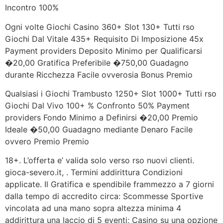
Incontro 100%
Ogni volte Giochi Casino 360+ Slot 130+ Tutti rso
Giochi Dal Vitale 435+ Requisito Di Imposizione 45x
Payment providers Deposito Minimo per Qualificarsi
�20,00 Gratifica Preferibile �750,00 Guadagno
durante Ricchezza Facile ovverosia Bonus Premio
Qualsiasi i Giochi Trambusto 1250+ Slot 1000+ Tutti rso
Giochi Dal Vivo 100+ % Confronto 50% Payment
providers Fondo Minimo a Definirsi �20,00 Premio
Ideale �50,00 Guadagno mediante Denaro Facile
ovvero Premio Premio
18+. L’offerta e’ valida solo verso rso nuovi clienti.
gioca-severo.it, . Termini addirittura Condizioni
applicate. Il Gratifica e spendibile frammezzo a 7 giorni
dalla tempo di accredito circa: Scommesse Sportive
vincolata ad una mano sopra altezza minima 4
addirittura una laccio di 5 eventi; Casino su una opzione