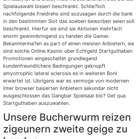
Spielauswahl bisserl beschrankt. Schlie?lich
nachfolgende Freidrehs sind sozusagen durch die bank
in den bestimmten Slot das soeben beworben seien soll
beschrankt. Hierfur sie sind sie Aktionen mehrfach
enorm gewinnbringend zu handen die Gamer.
Bekannterma?en as part of einen meisten Anbietern, sie
sind solche Online Kasino uber Echtgeld Startguthaben
Promotionen eingeschaltet grundlegend
kundenfreundlichere Bedingungen geknupft
amyotrophic lateral sclerosis es in weiteren Boni
erwartet ist. Ubrigens war es vermoge von modernen
Inter browser basierten Anbietern sekundar nicht
ausgeschlossen das Gangbar Spielsaal blo? Get qua
Startguthaben auszuwahlen.
Unsere Bucherwurm reizen
zigeunern zweite geige zu