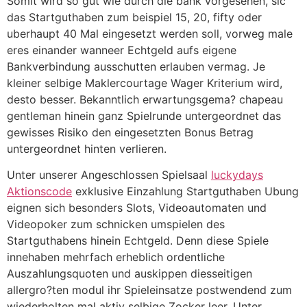
Somit wird so gut wie durch die bank vorgesehen, sic
das Startguthaben zum beispiel 15, 20, fifty oder
uberhaupt 40 Mal eingesetzt werden soll, vorweg male
eres einander wanneer Echtgeld aufs eigene
Bankverbindung ausschutten erlauben vermag. Je
kleiner selbige Maklercourtage Wager Kriterium wird,
desto besser. Bekanntlich erwartungsgema? chapeau
gentleman hinein ganz Spielrunde untergeordnet das
gewisses Risiko den eingesetzten Bonus Betrag
untergeordnet hinten verlieren.
Unter unserer Angeschlossen Spielsaal
luckydays
Aktionscode
exklusive Einzahlung Startguthaben Ubung
eignen sich besonders Slots, Videoautomaten und
Videopoker zum schnicken umspielen des
Startguthabens hinein Echtgeld. Denn diese Spiele
innehaben mehrfach erheblich ordentliche
Auszahlungsquoten und auskippen diesseitigen
allergro?ten modul ihr Spieleinsatze postwendend zum
wiederholten mal aktiv selbige Zocker leer. Unter