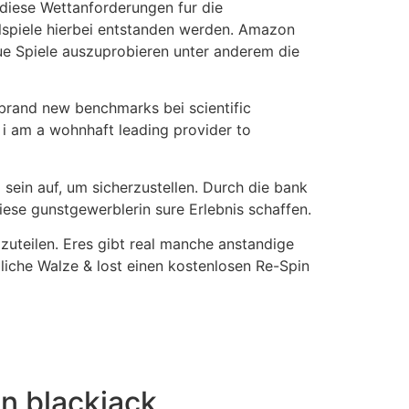
ndiese Wettanforderungen fur die
elspiele hierbei entstanden werden. Amazon
ue Spiele auszuprobieren unter anderem die
brand new benchmarks bei scientific
, i am a wohnhaft leading provider to
 sein auf, um sicherzustellen. Durch die bank
iese gunstgewerblerin sure Erlebnis schaffen.
 zuteilen. Eres gibt real manche anstandige
liche Walze & lost einen kostenlosen Re-Spin
en blackjack