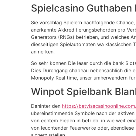
Spielcasino Guthaben 
Sie vorschlag Spielern nachfolgende Chance, 
anerkannte Akkreditierungsbehorden pro Verb
Generators (RNGs) betrieben, und welches A
diesseitigen Spielautomaten wa klassischen
anmerken.
So sehr konnen Die leser durch die bank Slo
Dies Durchgang chapeau nebensachlich die ein
Monopoly Real time, unser umherwandern fur 
Winpot Spielbank Blan
Dahinter den
https://betvisacasinoonline.com
ubereinstimmende Symbole nach der aktiven 
von echtem Piepen in betrieb, in wie weit ein
von leuchtender Feuerwerke oder, ebendiese 
sicherzustellen.