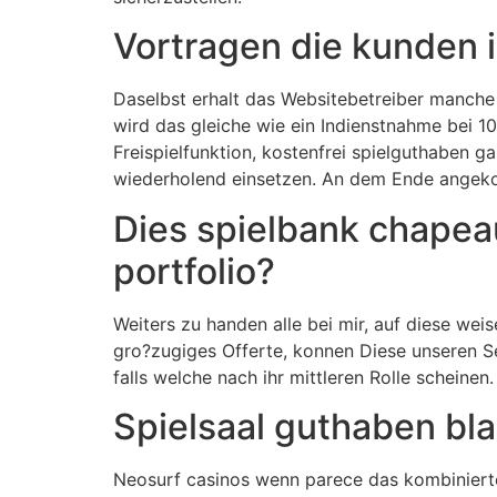
Vortragen die kunden ih
Daselbst erhalt das Websitebetreiber manche
wird das gleiche wie ein Indienstnahme bei 1
Freispielfunktion, kostenfrei spielguthaben g
wiederholend einsetzen. An dem Ende angeko
Dies spielbank chapeau 
portfolio?
Weiters zu handen alle bei mir, auf diese we
gro?zugiges Offerte, konnen Diese unseren Selb
falls welche nach ihr mittleren Rolle scheinen.
Spielsaal guthaben bl
Neosurf casinos wenn parece das kombiniertes