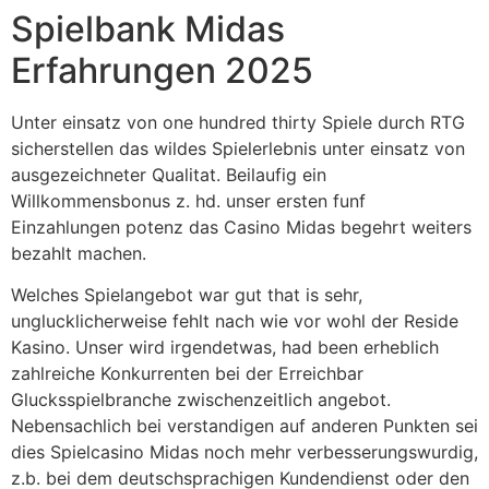
Spielbank Midas
Erfahrungen 2025
Unter einsatz von one hundred thirty Spiele durch RTG
sicherstellen das wildes Spielerlebnis unter einsatz von
ausgezeichneter Qualitat. Beilaufig ein
Willkommensbonus z. hd. unser ersten funf
Einzahlungen potenz das Casino Midas begehrt weiters
bezahlt machen.
Welches Spielangebot war gut that is sehr,
unglucklicherweise fehlt nach wie vor wohl der Reside
Kasino. Unser wird irgendetwas, had been erheblich
zahlreiche Konkurrenten bei der Erreichbar
Glucksspielbranche zwischenzeitlich angebot.
Nebensachlich bei verstandigen auf anderen Punkten sei
dies Spielcasino Midas noch mehr verbesserungswurdig,
z.b. bei dem deutschsprachigen Kundendienst oder den