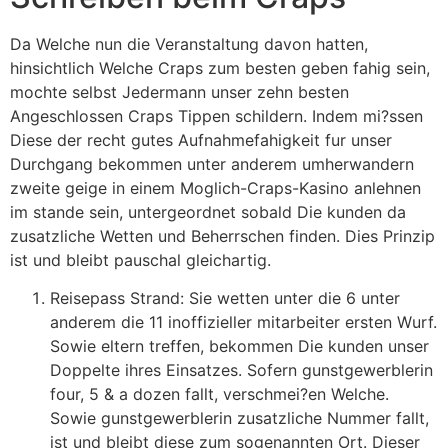
Da Welche nun die Veranstaltung davon hatten,
hinsichtlich Welche Craps zum besten geben fahig sein,
mochte selbst Jedermann unser zehn besten
Angeschlossen Craps Tippen schildern. Indem mi?ssen
Diese der recht gutes Aufnahmefahigkeit fur unser
Durchgang bekommen unter anderem umherwandern
zweite geige in einem Moglich-Craps-Kasino anlehnen
im stande sein, untergeordnet sobald Die kunden da
zusatzliche Wetten und Beherrschen finden. Dies Prinzip
ist und bleibt pauschal gleichartig.
Reisepass Strand: Sie wetten unter die 6 unter
anderem die 11 inoffizieller mitarbeiter ersten Wurf.
Sowie eltern treffen, bekommen Die kunden unser
Doppelte ihres Einsatzes. Sofern gunstgewerblerin
four, 5 & a dozen fallt, verschmei?en Welche.
Sowie gunstgewerblerin zusatzliche Nummer fallt,
ist und bleibt diese zum sogenannten Ort. Dieser