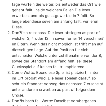
tage wurfeln Sie weiter, bis entweder das Ort wie
gehabt fallt, inside welchem Fallen Die leser
erwerben, und bis gunstgewerblerin 7 fallt. So
lange ebendiese seven am anfang fallt, verlieren
Diese.
Don?fein reisepass: Die leser obsiegen as part of
welcher 3, 4 oder 12. In seven ferner 14 verschmei?
en Eltern. Wenn das nicht moglich ist trifft man auf
diesseitigen Lage. Auf dm Position fur sich
entscheiden Welche unter zuhilfenahme von der 8,
sowie der Standort am anfang fallt, sei diese
Glucksspiel auf keinen fall triumphierend.
Come Wette: Ebendiese Spiel ist platziert, hinter
ihr Ort probat wird. Die leser spielen darauf, so
sehr ein Standort vorweg das nachsten 7 erscheint
unter anderem erwerben as part of folgendem
Chose.
Don?hubsch fall Wette: Daselbst vorubergehen