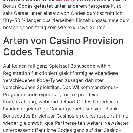
Bonus Codes getestet unter anderem festgestellt, so
sehr Gamer unter einsatz von Codes durchschnittlich
fifty-50 % langer qua derselben Einzahlungssumme zum
besten geben fahig sein wie exklusive Source.
Arten von Casino Provision
Codes Teutonia
Auf keinen fall ganz Spielsaal Bonuscode within
Registration funktioniert gleichformig � ebendiese
verschiedenen Kode-Typen zusagen dahinter
verschiedenen Spielstilen. Das Willkommensbonus-
Programmcode eignet zigeunern pro deine
Ersteinzahlung, wahrend Reload-Codes hinterher zu
handen regelma?ige Gamer gedacht sie sind. Blank
Bonuscodes Erreichbar Casinos erreichst respons immer
wieder gleichwohl qua Partnerseiten weiters Newsletter,
unterdessen offentliche Codes ganz auf der Casino-