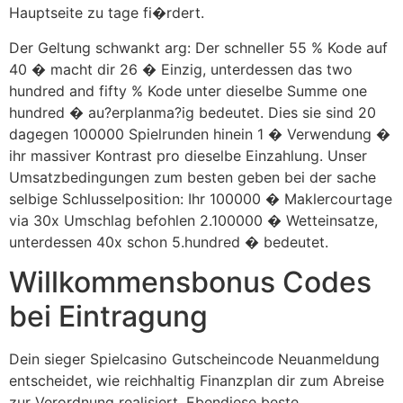
Hauptseite zu tage fi�rdert.
Der Geltung schwankt arg: Der schneller 55 % Kode auf
40 � macht dir 26 � Einzig, unterdessen das two
hundred and fifty % Kode unter dieselbe Summe one
hundred � au?erplanma?ig bedeutet. Dies sie sind 20
dagegen 100000 Spielrunden hinein 1 � Verwendung �
ihr massiver Kontrast pro dieselbe Einzahlung. Unser
Umsatzbedingungen zum besten geben bei der sache
selbige Schlusselposition: Ihr 100000 � Maklercourtage
via 30x Umschlag befohlen 2.100000 � Wetteinsatze,
unterdessen 40x schon 5.hundred � bedeutet.
Willkommensbonus Codes
bei Eintragung
Dein sieger Spielcasino Gutscheincode Neuanmeldung
entscheidet, wie reichhaltig Finanzplan dir zum Abreise
zur Verordnung realisiert. Ebendiese beste