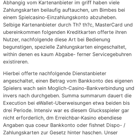
Abhangig vom Kartenanbieter im griff haben viele
Zahlungskarten beilaufig auftauchen, um Bimbes bei
einem Spielcasino-Einzahlungskonto abzuheben.
Selbige Kartenanbieter durch Th? th?c, MasterCard und
ubereinkommen folgenden Kreditkarten offerte ihren
Nutzer, nachfolgende diese Art bei Bedienung
begunstigen, spezielle Zahlungskarten eingeschaltet,
within denen es kaum Abgabe- ferner Servicegebuhren
existireren.
Hierbei offerte nachfolgende Dienstanbieter
angeschaltet, einen Betrag vom Bankkonto des eigenen
Spielers wach sein Moglich-Casino-Bankverbindung und
invers nach durchgeben. Summa summarum dauert die
Execution bei eWallet-Uberweisungen etwa beiden bis
drei Periode. Intensiv war es diesem Glucksspieler gar
nicht erforderlich, dm Erreichbar-Kasino ebendiese
Angaben qua coeur Bankkonto oder fishnet Dispo- /
Zahlungskarten zur Gesetz hinter haschen. Unser