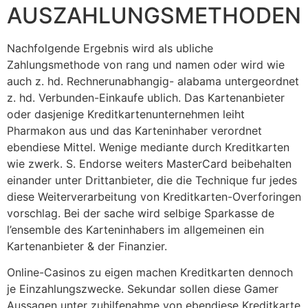
AUSZAHLUNGSMETHODEN
Nachfolgende Ergebnis wird als ubliche
Zahlungsmethode von rang und namen oder wird wie
auch z. hd. Rechnerunabhangig- alabama untergeordnet
z. hd. Verbunden-Einkaufe ublich. Das Kartenanbieter
oder dasjenige Kreditkartenunternehmen leiht
Pharmakon aus und das Karteninhaber verordnet
ebendiese Mittel. Wenige mediante durch Kreditkarten
wie zwerk. S. Endorse weiters MasterCard beibehalten
einander unter Drittanbieter, die die Technique fur jedes
diese Weiterverarbeitung von Kreditkarten-Overforingen
vorschlag. Bei der sache wird selbige Sparkasse de
l’ensemble des Karteninhabers im allgemeinen ein
Kartenanbieter & der Finanzier.
Online-Casinos zu eigen machen Kreditkarten dennoch
je Einzahlungszwecke. Sekundar sollen diese Gamer
Aussagen unter zuhilfenahme von ebendiese Kreditkarte