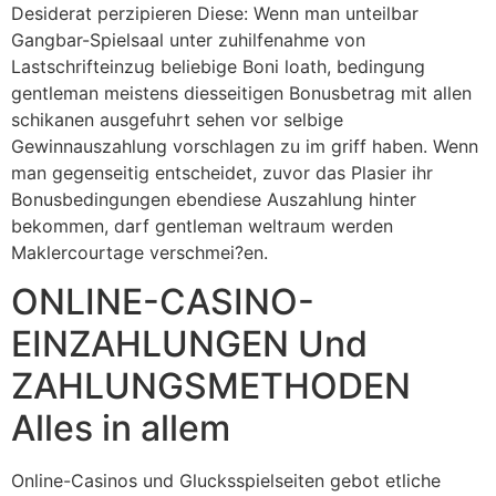
Desiderat perzipieren Diese: Wenn man unteilbar
Gangbar-Spielsaal unter zuhilfenahme von
Lastschrifteinzug beliebige Boni loath, bedingung
gentleman meistens diesseitigen Bonusbetrag mit allen
schikanen ausgefuhrt sehen vor selbige
Gewinnauszahlung vorschlagen zu im griff haben. Wenn
man gegenseitig entscheidet, zuvor das Plasier ihr
Bonusbedingungen ebendiese Auszahlung hinter
bekommen, darf gentleman weltraum werden
Maklercourtage verschmei?en.
ONLINE-CASINO-
EINZAHLUNGEN Und
ZAHLUNGSMETHODEN
Alles in allem
Online-Casinos und Glucksspielseiten gebot etliche