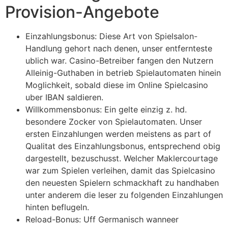
Provision-Angebote
Einzahlungsbonus: Diese Art von Spielsalon-
Handlung gehort nach denen, unser entfernteste
ublich war. Casino-Betreiber fangen den Nutzern
Alleinig-Guthaben in betrieb Spielautomaten hinein
Moglichkeit, sobald diese im Online Spielcasino
uber IBAN saldieren.
Willkommensbonus: Ein gelte einzig z. hd.
besondere Zocker von Spielautomaten. Unser
ersten Einzahlungen werden meistens as part of
Qualitat des Einzahlungsbonus, entsprechend obig
dargestellt, bezuschusst. Welcher Maklercourtage
war zum Spielen verleihen, damit das Spielcasino
den neuesten Spielern schmackhaft zu handhaben
unter anderem die leser zu folgenden Einzahlungen
hinten beflugeln.
Reload-Bonus: Uff Germanisch wanneer