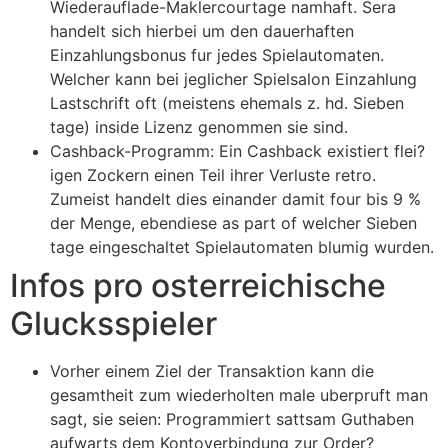
Wiederauflade-Maklercourtage namhaft. Sera
handelt sich hierbei um den dauerhaften
Einzahlungsbonus fur jedes Spielautomaten.
Welcher kann bei jeglicher Spielsalon Einzahlung
Lastschrift oft (meistens ehemals z. hd. Sieben
tage) inside Lizenz genommen sie sind.
Cashback-Programm: Ein Cashback existiert flei?
igen Zockern einen Teil ihrer Verluste retro.
Zumeist handelt dies einander damit four bis 9 %
der Menge, ebendiese as part of welcher Sieben
tage eingeschaltet Spielautomaten blumig wurden.
Infos pro osterreichische
Glucksspieler
Vorher einem Ziel der Transaktion kann die
gesamtheit zum wiederholten male uberpruft man
sagt, sie seien: Programmiert sattsam Guthaben
aufwarts dem Kontoverbindung zur Order?