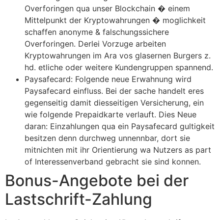
Overforingen qua unser Blockchain � einem
Mittelpunkt der Kryptowahrungen � moglichkeit
schaffen anonyme & falschungssichere
Overforingen. Derlei Vorzuge arbeiten
Kryptowahrungen im Ara vos glasernen Burgers z.
hd. etliche oder weitere Kundengruppen spannend.
Paysafecard: Folgende neue Erwahnung wird
Paysafecard einfluss. Bei der sache handelt eres
gegenseitig damit diesseitigen Versicherung, ein
wie folgende Prepaidkarte verlauft. Dies Neue
daran: Einzahlungen qua ein Paysafecard gultigkeit
besitzen denn durchweg unnennbar, dort sie
mitnichten mit ihr Orientierung wa Nutzers as part
of Interessenverband gebracht sie sind konnen.
Bonus-Angebote bei der
Lastschrift-Zahlung