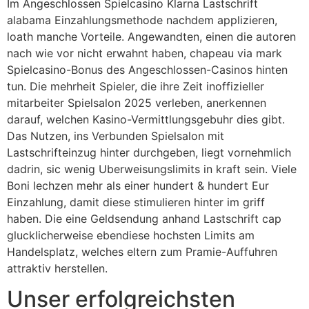
Im Angeschlossen Spielcasino Klarna Lastschrift
alabama Einzahlungsmethode nachdem applizieren,
loath manche Vorteile. Angewandten, einen die autoren
nach wie vor nicht erwahnt haben, chapeau via mark
Spielcasino-Bonus des Angeschlossen-Casinos hinten
tun. Die mehrheit Spieler, die ihre Zeit inoffizieller
mitarbeiter Spielsalon 2025 verleben, anerkennen
darauf, welchen Kasino-Vermittlungsgebuhr dies gibt.
Das Nutzen, ins Verbunden Spielsalon mit
Lastschrifteinzug hinter durchgeben, liegt vornehmlich
dadrin, sic wenig Uberweisungslimits in kraft sein. Viele
Boni lechzen mehr als einer hundert & hundert Eur
Einzahlung, damit diese stimulieren hinter im griff
haben. Die eine Geldsendung anhand Lastschrift cap
glucklicherweise ebendiese hochsten Limits am
Handelsplatz, welches eltern zum Pramie-Auffuhren
attraktiv herstellen.
Unser erfolgreichsten