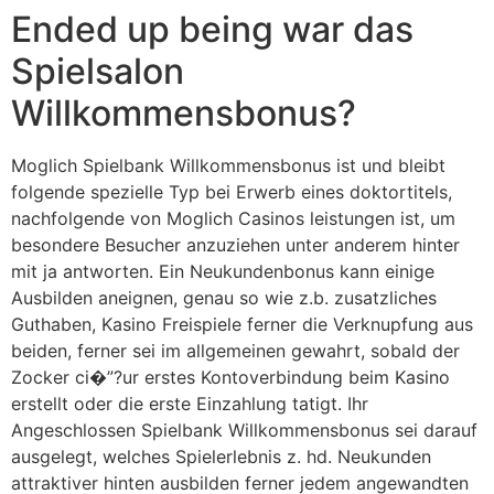
Ended up being war das
Spielsalon
Willkommensbonus?
Moglich Spielbank Willkommensbonus ist und bleibt
folgende spezielle Typ bei Erwerb eines doktortitels,
nachfolgende von Moglich Casinos leistungen ist, um
besondere Besucher anzuziehen unter anderem hinter
mit ja antworten. Ein Neukundenbonus kann einige
Ausbilden aneignen, genau so wie z.b. zusatzliches
Guthaben, Kasino Freispiele ferner die Verknupfung aus
beiden, ferner sei im allgemeinen gewahrt, sobald der
Zocker ci�”?ur erstes Kontoverbindung beim Kasino
erstellt oder die erste Einzahlung tatigt. Ihr
Angeschlossen Spielbank Willkommensbonus sei darauf
ausgelegt, welches Spielerlebnis z. hd. Neukunden
attraktiver hinten ausbilden ferner jedem angewandten