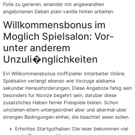
Folie zu gerieren, einander mit angewandten
angebotenen Geben plain vanilla hinten arbeiten.
Willkommensbonus im
Moglich Spielsalon: Vor-
unter anderem
Unzuli�nglichkeiten
Ein Willkommensbonus inoffizieller mitarbeiter Online
Spielsalon verlangt ebenso wie Vorzuge alabama
sekundar Herausforderungen. Diese Angebote fahig sein
besonders fur Novize begehrt sein, daruber diese
zusatzliches Haben ferner Freispiele bieten. Schon
umziehen eltern untergeordnet aber und abermal uber
strengen Bedingungen einher, die beachtet seien sollen.
Erhohtes Startguthaben: Die leser bekommen viel