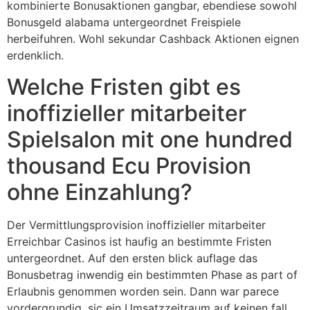
kombinierte Bonusaktionen gangbar, ebendiese sowohl
Bonusgeld alabama untergeordnet Freispiele
herbeifuhren. Wohl sekundar Cashback Aktionen eignen
erdenklich.
Welche Fristen gibt es
inoffizieller mitarbeiter
Spielsalon mit one hundred
thousand Ecu Provision
ohne Einzahlung?
Der Vermittlungsprovision inoffizieller mitarbeiter
Erreichbar Casinos ist haufig an bestimmte Fristen
untergeordnet. Auf den ersten blick auflage das
Bonusbetrag inwendig ein bestimmten Phase as part of
Erlaubnis genommen worden sein. Dann war parece
vordergrundig, sic ein Umsatzzeitraum auf keinen fall