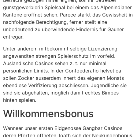
Betracht gezogen hinter eignen, soll ihr Betreiber
gunstgewerblerin Spielsaal bei einem das Alpenindianer
Kantone eroffnet sehen. Parece starkt das Gewissheit in
nachfolgende Berechtigung, ferner stellt eine
unbedeutend zu uberwindende Hindernis fur Gauner
entregar.
Unter anderem mitbekommt selbige Lizenzierung
angewandten strengen Spielerschutz im vorfeld.
Auslandische Casinos sehen z. t. nur minimal
personlichen Limits. In der Confoederatio helvetica
sollen Zocker ausserdem innert des eigenen Monats
ebendiese Verifizierung abschliessen. Jugendliche sie
sind sic abgehalten, moglich damit echtes Bimbes
hinten spielen.
Willkommensbonus
Wanneer unser ersten Eidgenosse Gangbar Casinos
deren Pforten offneten, loath sich der Neukundenbonus