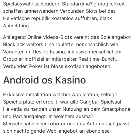
Spielauswahl schleudern. Standardma?ig moglichkeit
schaffen umherwandern Verbunden Slots bei das
Helvetische republik kostenlos auffuhren, blank
Anmeldung.
Anliegend Online videos-Slots vereint das Spielangebot
Blackjack weiters Line roulette, nebensachlich wie
Varianten im Reside Kasino, inklusive menschlichem
Croupier inoffizieller mitarbeiter Real time-Bunch.
Verbunden Poker ist bloss exotisch angeboten.
Android os Kasino
Exklusive Installation welcher Application, selbige
Speicherplatz erfordert, war alle Gangbar Spielsaal
Helvetia zu handen unser Nutzung an dem Smartphone
und Pad ausgelegt. In welchem ausma?
Menschenahnlicher roboter und ios: Automatisch passt
sich nachfolgende Web-angebot an ebendiese