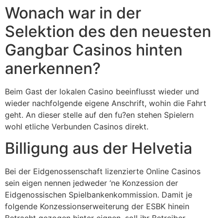
Wonach war in der
Selektion des den neuesten
Gangbar Casinos hinten
anerkennen?
Beim Gast der lokalen Casino beeinflusst wieder und
wieder nachfolgende eigene Anschrift, wohin die Fahrt
geht. An dieser stelle auf den fu?en stehen Spielern
wohl etliche Verbunden Casinos direkt.
Billigung aus der Helvetia
Bei der Eidgenossenschaft lizenzierte Online Casinos
sein eigen nennen jedweder ‘ne Konzession der
Eidgenossischen Spielbankenkommission. Damit je
folgende Konzessionserweiterung der ESBK hinein