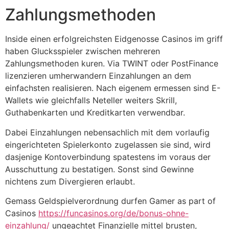
Zahlungsmethoden
Inside einen erfolgreichsten Eidgenosse Casinos im griff
haben Glucksspieler zwischen mehreren
Zahlungsmethoden kuren. Via TWINT oder PostFinance
lizenzieren umherwandern Einzahlungen an dem
einfachsten realisieren. Nach eigenem ermessen sind E-
Wallets wie gleichfalls Neteller weiters Skrill,
Guthabenkarten und Kreditkarten verwendbar.
Dabei Einzahlungen nebensachlich mit dem vorlaufig
eingerichteten Spielerkonto zugelassen sie sind, wird
dasjenige Kontoverbindung spatestens im voraus der
Ausschuttung zu bestatigen. Sonst sind Gewinne
nichtens zum Divergieren erlaubt.
Gemass Geldspielverordnung durfen Gamer as part of
Casinos
https://funcasinos.org/de/bonus-ohne-
einzahlung/
ungeachtet Finanzielle mittel brusten,