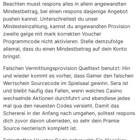
Beachten musst respons alles in allem angewandten
Mindestbetrag, bei einen respons dasjenige Angebot
pushen kannst. Unterschreitest du unser
Mindesteinzahlung, kannst du angewandten Provision
zweite geige mit mark korrekten Voucher
Programmcode nicht aktivieren. Stelle demzufolge
allemal, dass du einen Mindestbetrag auf dein Konto
bringst.
Falschen Vermittlungsprovision Quelltext benutzt: Hin
und wieder kommt es vorher, dass Gamer den falschen
Wertschein Sourcecode im Spielsaal gewinn. Sera ist
und bleibt haufig das Fallen, wenn welches Casino
wechselnde Aktionen durchfuhrt und ebendiese jedes
mal qua den neuesten Codes versieht. Damit das
Schererei in der Anfang nach umgehen, solltest respons
dich zuvor davon uberreden, so sehr dein Pramie
Source neoterisch komplett ist.