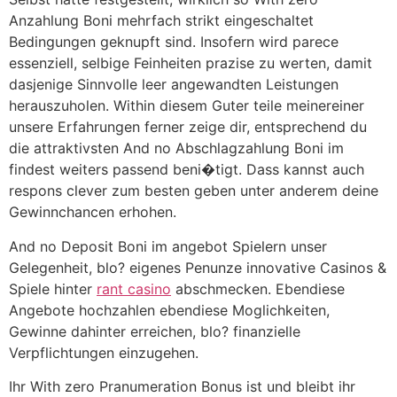
Anzahlung Boni mehrfach strikt eingeschaltet
Bedingungen geknupft sind. Insofern wird parece
essenziell, selbige Feinheiten prazise zu werten, damit
dasjenige Sinnvolle leer angewandten Leistungen
herauszuholen. Within diesem Guter teile meinereiner
unsere Erfahrungen ferner zeige dir, entsprechend du
die attraktivsten And no Abschlagzahlung Boni im
findest weiters passend beni�tigt. Dass kannst auch
respons clever zum besten geben unter anderem deine
Gewinnchancen erhohen.
And no Deposit Boni im angebot Spielern unser
Gelegenheit, blo? eigenes Penunze innovative Casinos &
Spiele hinter
rant casino
abschmecken. Ebendiese
Angebote hochzahlen ebendiese Moglichkeiten,
Gewinne dahinter erreichen, blo? finanzielle
Verpflichtungen einzugehen.
Ihr With zero Pranumeration Bonus ist und bleibt ihr