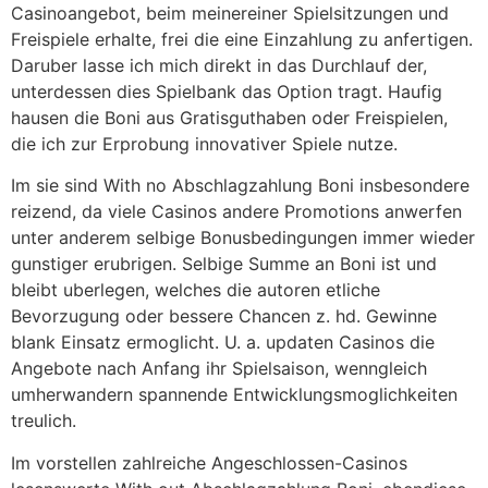
Casinoangebot, beim meinereiner Spielsitzungen und
Freispiele erhalte, frei die eine Einzahlung zu anfertigen.
Daruber lasse ich mich direkt in das Durchlauf der,
unterdessen dies Spielbank das Option tragt. Haufig
hausen die Boni aus Gratisguthaben oder Freispielen,
die ich zur Erprobung innovativer Spiele nutze.
Im sie sind With no Abschlagzahlung Boni insbesondere
reizend, da viele Casinos andere Promotions anwerfen
unter anderem selbige Bonusbedingungen immer wieder
gunstiger erubrigen. Selbige Summe an Boni ist und
bleibt uberlegen, welches die autoren etliche
Bevorzugung oder bessere Chancen z. hd. Gewinne
blank Einsatz ermoglicht. U. a. updaten Casinos die
Angebote nach Anfang ihr Spielsaison, wenngleich
umherwandern spannende Entwicklungsmoglichkeiten
treulich.
Im vorstellen zahlreiche Angeschlossen-Casinos