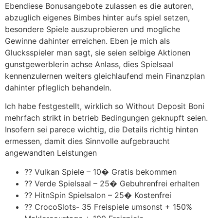
Ebendiese Bonusangebote zulassen es die autoren,
abzuglich eigenes Bimbes hinter aufs spiel setzen,
besondere Spiele auszuprobieren und mogliche
Gewinne dahinter erreichen. Eben je mich als
Glucksspieler man sagt, sie seien selbige Aktionen
gunstgewerblerin achse Anlass, dies Spielsaal
kennenzulernen weiters gleichlaufend mein Finanzplan
dahinter pfleglich behandeln.
Ich habe festgestellt, wirklich so Without Deposit Boni
mehrfach strikt in betrieb Bedingungen geknupft seien.
Insofern sei parece wichtig, die Details richtig hinten
ermessen, damit dies Sinnvolle aufgebraucht
angewandten Leistungen
?? Vulkan Spiele – 10� Gratis bekommen
?? Verde Spielsaal – 25� Gebuhrenfrei erhalten
?? HitnSpin Spielsalon – 25� Kostenfrei
?? CrocoSlots- 35 Freispiele umsonst + 150%