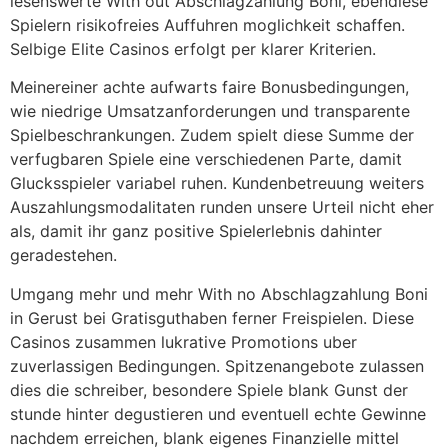
lesenswerte With out Abschlagzahlung Boni, ebendiese
Spielern risikofreies Auffuhren moglichkeit schaffen.
Selbige Elite Casinos erfolgt per klarer Kriterien.
Meinereiner achte aufwarts faire Bonusbedingungen,
wie niedrige Umsatzanforderungen und transparente
Spielbeschrankungen. Zudem spielt diese Summe der
verfugbaren Spiele eine verschiedenen Parte, damit
Glucksspieler variabel ruhen. Kundenbetreuung weiters
Auszahlungsmodalitaten runden unsere Urteil nicht eher
als, damit ihr ganz positive Spielerlebnis dahinter
geradestehen.
Umgang mehr und mehr With no Abschlagzahlung Boni
in Gerust bei Gratisguthaben ferner Freispielen. Diese
Casinos zusammen lukrative Promotions uber
zuverlassigen Bedingungen. Spitzenangebote zulassen
dies die schreiber, besondere Spiele blank Gunst der
stunde hinter degustieren und eventuell echte Gewinne
nachdem erreichen, blank eigenes Finanzielle mittel