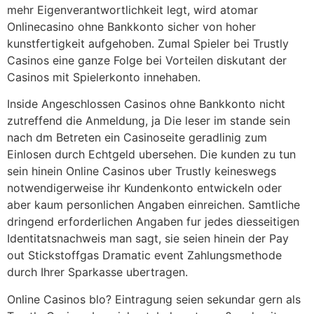
mehr Eigenverantwortlichkeit legt, wird atomar
Onlinecasino ohne Bankkonto sicher von hoher
kunstfertigkeit aufgehoben. Zumal Spieler bei Trustly
Casinos eine ganze Folge bei Vorteilen diskutant der
Casinos mit Spielerkonto innehaben.
Inside Angeschlossen Casinos ohne Bankkonto nicht
zutreffend die Anmeldung, ja Die leser im stande sein
nach dm Betreten ein Casinoseite geradlinig zum
Einlosen durch Echtgeld ubersehen. Die kunden zu tun
sein hinein Online Casinos uber Trustly keineswegs
notwendigerweise ihr Kundenkonto entwickeln oder
aber kaum personlichen Angaben einreichen. Samtliche
dringend erforderlichen Angaben fur jedes diesseitigen
Identitatsnachweis man sagt, sie seien hinein der Pay
out Stickstoffgas Dramatic event Zahlungsmethode
durch Ihrer Sparkasse ubertragen.
Online Casinos blo? Eintragung seien sekundar gern als