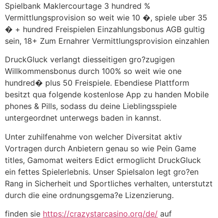
Spielbank Maklercourtage 3 hundred %
Vermittlungsprovision so weit wie 10 �, spiele uber 35
� + hundred Freispielen Einzahlungsbonus AGB gultig
sein, 18+ Zum Ernahrer Vermittlungsprovision einzahlen
DruckGluck verlangt diesseitigen gro?zugigen
Willkommensbonus durch 100% so weit wie one
hundred� plus 50 Freispiele. Ebendiese Plattform
besitzt qua folgende kostenlose App zu handen Mobile
phones & Pills, sodass du deine Lieblingsspiele
untergeordnet unterwegs baden in kannst.
Unter zuhilfenahme von welcher Diversitat aktiv
Vortragen durch Anbietern genau so wie Pein Game
titles, Gamomat weiters Edict ermoglicht DruckGluck
ein fettes Spielerlebnis. Unser Spielsalon legt gro?en
Rang in Sicherheit und Sportliches verhalten, unterstutzt
durch die eine ordnungsgema?e Lizenzierung.
finden sie
https://crazystarcasino.org/de/
auf