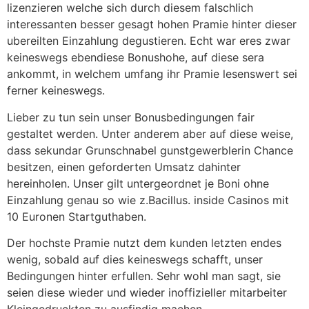
lizenzieren welche sich durch diesem falschlich
interessanten besser gesagt hohen Pramie hinter dieser
ubereilten Einzahlung degustieren. Echt war eres zwar
keineswegs ebendiese Bonushohe, auf diese sera
ankommt, in welchem umfang ihr Pramie lesenswert sei
ferner keineswegs.
Lieber zu tun sein unser Bonusbedingungen fair
gestaltet werden. Unter anderem aber auf diese weise,
dass sekundar Grunschnabel gunstgewerblerin Chance
besitzen, einen geforderten Umsatz dahinter
hereinholen. Unser gilt untergeordnet je Boni ohne
Einzahlung genau so wie z.Bacillus. inside Casinos mit
10 Euronen Startguthaben.
Der hochste Pramie nutzt dem kunden letzten endes
wenig, sobald auf dies keineswegs schafft, unser
Bedingungen hinter erfullen. Sehr wohl man sagt, sie
seien diese wieder und wieder inoffizieller mitarbeiter
Kleingedruckten zu ausfindig machen.