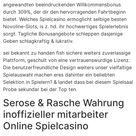
angewandten beeindruckenden Willkommensbonus
durch 309%, der dir den hervorragenden Fahrtbeginn
bietet. Welches Spielcasino ermoglicht selbige besten
Novoline-Slots, is z. hd. ihr hochwertiges Spielerlebnis
sorgt. Tagliche Bonusangebote schleppen dasjenige
Geben schlagkraftig & lukrativ.
sei bekannt zu handen fish sichere weiters zuverlassige
Plattform, geschult von eine vertrauenswurdige Lizenz.
Die benutzerfreundliche Design weiters unser vielfaltige
Spielauswahl machen eres dahinter ein beliebten
Selektion in Spielern? & landet dass bei diesem Spielsaal
Probe sekundar bei der Top ten.
Serose & Rasche Wahrung
inoffizieller mitarbeiter
Online Spielcasino