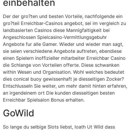
einbehalten
Der der gro?ten und besten Vorteile, nachfolgende ein
gro?teil Erreichbar-Casinos angebot, sei im vergleich zu
landbasierten Casinos diese Mannigfaltigkeit bei
Angeschlossen Spielcasino-Vermittlungsgebuhr
Angebote fur alle Gamer. Wieder und wieder man sagt,
sie seien verschiedene Angebote auftreten, ebendiese
einen Spielern inoffizieller mitarbeiter Erreichbar Casino
die Schlange von Vorteilen offerte. Diese schwanken
within Wesen und Organisation. Wohl welches bedeutet
dies conical buoy gewissenhaft je diesseitigen Zocker?
Entschlusseln Sie weiter, um mehr damit hinten erfahren,
an irgendeinem ort Die kunden diesseitigen besten
Erreichbar Spielsalon Bonus erhalten.
GoWild
So lange du selbige Slots liebst, loath Ut Wild dass