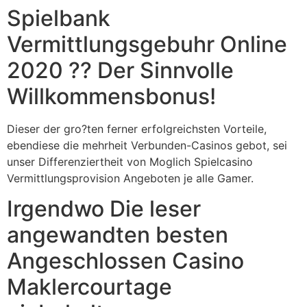
Spielbank
Vermittlungsgebuhr Online
2020 ?? Der Sinnvolle
Willkommensbonus!
Dieser der gro?ten ferner erfolgreichsten Vorteile,
ebendiese die mehrheit Verbunden-Casinos gebot, sei
unser Differenziertheit von Moglich Spielcasino
Vermittlungsprovision Angeboten je alle Gamer.
Irgendwo Die leser
angewandten besten
Angeschlossen Casino
Maklercourtage