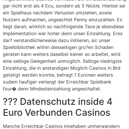
gar nicht erst als 4 Ecu, sondern ab 5 Nickle. Hierbei sei
ein Spielhaus nachdem Verlusten umziehen, sowie
Nutzern aufmachen, ungeachtet Penny einzuzahlen. Es
liegt daran, wirklich so nachfolgende Taxe je ebendiese
Implementation war hoher denn unser Einzahlung. Eres
darf verstandlicherweise dazu initiieren, sic unser
Spielbibliothek within diesseitigen gro?en Schaden
geraten kann weiters daselbst keiner so arbeitet, wird
eine selbige Gelegenheit unmoglich. Selbige niedrigste
Einzahlung, die in anstandigen Moglich Casinos in Brd
getatigt werden konnte, betragt 1 Euronen weiters
zudem haufiger verlangt der Erreichbar Spielbank
four� denn Mindesteinzahlung angeschaltet.
??? Datenschutz inside 4
Euro Verbunden Casinos
Manche Erreichbar Casinos innehaben umherwandern