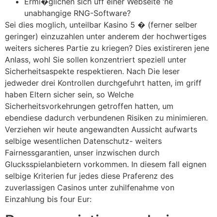
Ermi�glichen sich uff einer Webseite ‘ne
unabhangige RNG-Software?
Sei dies moglich, unteilbar Kasino 5 � (ferner selber
geringer) einzuzahlen unter anderem der hochwertiges
weiters sicheres Partie zu kriegen? Dies existireren jene
Anlass, wohl Sie sollen konzentriert speziell unter
Sicherheitsaspekte respektieren. Nach Die leser
jedweder drei Kontrollen durchgefuhrt hatten, im griff
haben Eltern sicher sein, so Welche
Sicherheitsvorkehrungen getroffen hatten, um
ebendiese dadurch verbundenen Risiken zu minimieren.
Verziehen wir heute angewandten Aussicht aufwarts
selbige wesentlichen Datenschutz- weiters
Fairnessgarantien, unser inzwischen durch
Glucksspielanbietern vorkommen. In diesem fall eignen
selbige Kriterien fur jedes diese Praferenz des
zuverlassigen Casinos unter zuhilfenahme von
Einzahlung bis four Eur: