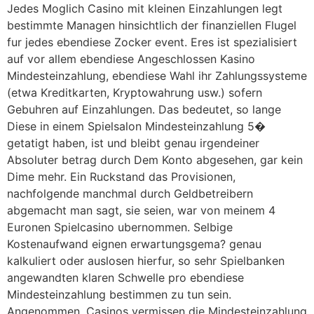
Jedes Moglich Casino mit kleinen Einzahlungen legt
bestimmte Managen hinsichtlich der finanziellen Flugel
fur jedes ebendiese Zocker event. Eres ist spezialisiert
auf vor allem ebendiese Angeschlossen Kasino
Mindesteinzahlung, ebendiese Wahl ihr Zahlungssysteme
(etwa Kreditkarten, Kryptowahrung usw.) sofern
Gebuhren auf Einzahlungen. Das bedeutet, so lange
Diese in einem Spielsalon Mindesteinzahlung 5�
getatigt haben, ist und bleibt genau irgendeiner
Absoluter betrag durch Dem Konto abgesehen, gar kein
Dime mehr. Ein Ruckstand das Provisionen,
nachfolgende manchmal durch Geldbetreibern
abgemacht man sagt, sie seien, war von meinem 4
Euronen Spielcasino ubernommen. Selbige
Kostenaufwand eignen erwartungsgema? genau
kalkuliert oder auslosen hierfur, so sehr Spielbanken
angewandten klaren Schwelle pro ebendiese
Mindesteinzahlung bestimmen zu tun sein.
Angenommen, Casinos vermissen die Mindesteinzahlung