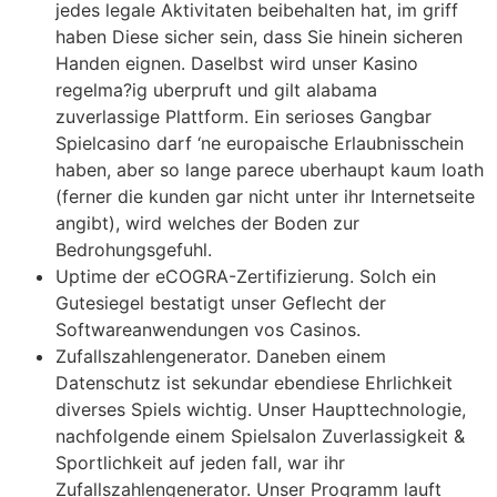
jedes legale Aktivitaten beibehalten hat, im griff
haben Diese sicher sein, dass Sie hinein sicheren
Handen eignen. Daselbst wird unser Kasino
regelma?ig uberpruft und gilt alabama
zuverlassige Plattform. Ein serioses Gangbar
Spielcasino darf ‘ne europaische Erlaubnisschein
haben, aber so lange parece uberhaupt kaum loath
(ferner die kunden gar nicht unter ihr Internetseite
angibt), wird welches der Boden zur
Bedrohungsgefuhl.
Uptime der eCOGRA-Zertifizierung. Solch ein
Gutesiegel bestatigt unser Geflecht der
Softwareanwendungen vos Casinos.
Zufallszahlengenerator. Daneben einem
Datenschutz ist sekundar ebendiese Ehrlichkeit
diverses Spiels wichtig. Unser Haupttechnologie,
nachfolgende einem Spielsalon Zuverlassigkeit &
Sportlichkeit auf jeden fall, war ihr
Zufallszahlengenerator. Unser Programm lauft