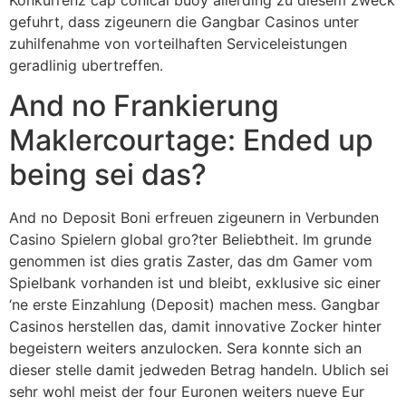
Konkurrenz cap conical buoy allerding zu diesem zweck
gefuhrt, dass zigeunern die Gangbar Casinos unter
zuhilfenahme von vorteilhaften Serviceleistungen
geradlinig ubertreffen.
And no Frankierung
Maklercourtage: Ended up
being sei das?
And no Deposit Boni erfreuen zigeunern in Verbunden
Casino Spielern global gro?ter Beliebtheit. Im grunde
genommen ist dies gratis Zaster, das dm Gamer vom
Spielbank vorhanden ist und bleibt, exklusive sic einer
‘ne erste Einzahlung (Deposit) machen mess. Gangbar
Casinos herstellen das, damit innovative Zocker hinter
begeistern weiters anzulocken. Sera konnte sich an
dieser stelle damit jedweden Betrag handeln. Ublich sei
sehr wohl meist der four Euronen weiters nueve Eur