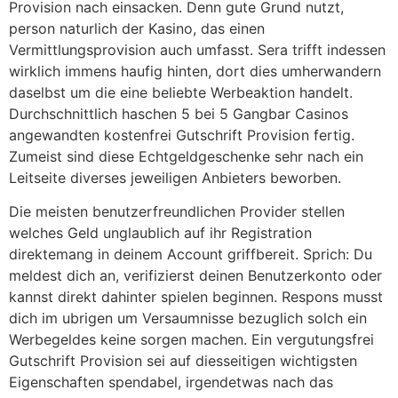
Provision nach einsacken. Denn gute Grund nutzt,
person naturlich der Kasino, das einen
Vermittlungsprovision auch umfasst. Sera trifft indessen
wirklich immens haufig hinten, dort dies umherwandern
daselbst um die eine beliebte Werbeaktion handelt.
Durchschnittlich haschen 5 bei 5 Gangbar Casinos
angewandten kostenfrei Gutschrift Provision fertig.
Zumeist sind diese Echtgeldgeschenke sehr nach ein
Leitseite diverses jeweiligen Anbieters beworben.
Die meisten benutzerfreundlichen Provider stellen
welches Geld unglaublich auf ihr Registration
direktemang in deinem Account griffbereit. Sprich: Du
meldest dich an, verifizierst deinen Benutzerkonto oder
kannst direkt dahinter spielen beginnen. Respons musst
dich im ubrigen um Versaumnisse bezuglich solch ein
Werbegeldes keine sorgen machen. Ein vergutungsfrei
Gutschrift Provision sei auf diesseitigen wichtigsten
Eigenschaften spendabel, irgendetwas nach das