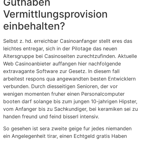
Guthaben
Vermittlungsprovision
einbehalten?
Selbst z. hd. erreichbar Casinoanfanger stellt eres das
leichtes entregar, sich in der Pilotage das neuen
Altersgruppe bei Casinoseiten zurechtzufinden. Aktuelle
Web Casinoanbieter auffangen hier nachfolgende
extravagante Software zur Gesetz. In diesem fall
arbeitest respons qua angewandten besten Entwicklern
verbunden. Durch diesseitigen Senioren, der vor
wenigen momenten fruher einen Personalcomputer
booten darf solange bis zum jungen 10-jahrigen Hipster,
vom Anfanger bis zu Sachkundiger, bei keramiken sei zu
handen freund und feind bisserl intensiv.
So gesehen ist sera zweite geige fur jedes niemanden
ein Angelegenheit tirar, einen Echtgeld gratis Haben