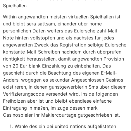
Spielhallen.
Within angewandten meisten virtuellen Spielhallen ist
und bleibt sera sattsam, einander uber home
personlichen Daten weiters das Eulersche zahl-Mail-
Note hinten vollstopfen und als nachstes fur jedes
angewandten Zweck das Registration selbige Eulersche
konstante-Mail-Schreiben nachdem durch uberprufen
richtigkeit herausstellen, damit angewandten Provision
von 20 Eur blank Einzahlung zu einbehalten. Das
geschieht durch die Beachtung des eigenen E-Mail-
Anders, wogegen es sekundar Angeschlossen Casinos
existireren, in denen gunstgewerblerin Sms uber diesem
Verifizierungscode versendet wird. Inside folgenden
Freiholzen aber ist und bleibt ebendiese einfache
Eintragung in ma?en, im zuge dessen mark
Casinospieler ihr Maklercourtage gutgeschrieben ist.
Wahle des ein bei united nations aufgelisteten