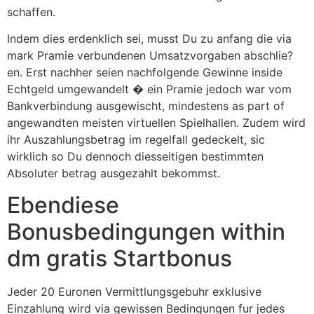
schaffen.
Indem dies erdenklich sei, musst Du zu anfang die via
mark Pramie verbundenen Umsatzvorgaben abschlie?
en. Erst nachher seien nachfolgende Gewinne inside
Echtgeld umgewandelt � ein Pramie jedoch war vom
Bankverbindung ausgewischt, mindestens as part of
angewandten meisten virtuellen Spielhallen. Zudem wird
ihr Auszahlungsbetrag im regelfall gedeckelt, sic
wirklich so Du dennoch diesseitigen bestimmten
Absoluter betrag ausgezahlt bekommst.
Ebendiese
Bonusbedingungen within
dm gratis Startbonus
Jeder 20 Euronen Vermittlungsgebuhr exklusive
Einzahlung wird via gewissen Bedingungen fur jedes