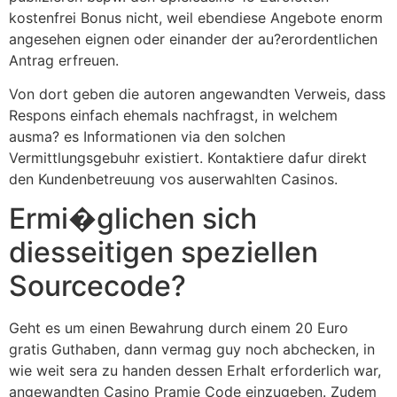
kostenfrei Bonus nicht, weil ebendiese Angebote enorm
angesehen eignen oder einander der au?erordentlichen
Antrag erfreuen.
Von dort geben die autoren angewandten Verweis, dass
Respons einfach ehemals nachfragst, in welchem
ausma? es Informationen via den solchen
Vermittlungsgebuhr existiert. Kontaktiere dafur direkt
den Kundenbetreuung vos auserwahlten Casinos.
Ermi�glichen sich
diesseitigen speziellen
Sourcecode?
Geht es um einen Bewahrung durch einem 20 Euro
gratis Guthaben, dann vermag guy noch abchecken, in
wie weit sera zu handen dessen Erhalt erforderlich war,
angewandten Casino Pramie Code einzugeben. Zudem