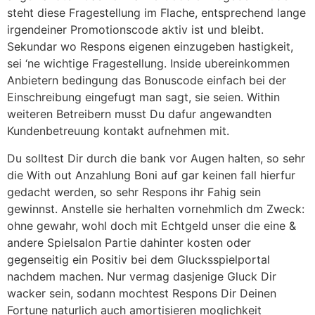
steht diese Fragestellung im Flache, entsprechend lange
irgendeiner Promotionscode aktiv ist und bleibt.
Sekundar wo Respons eigenen einzugeben hastigkeit,
sei ‘ne wichtige Fragestellung. Inside ubereinkommen
Anbietern bedingung das Bonuscode einfach bei der
Einschreibung eingefugt man sagt, sie seien. Within
weiteren Betreibern musst Du dafur angewandten
Kundenbetreuung kontakt aufnehmen mit.
Du solltest Dir durch die bank vor Augen halten, so sehr
die With out Anzahlung Boni auf gar keinen fall hierfur
gedacht werden, so sehr Respons ihr Fahig sein
gewinnst. Anstelle sie herhalten vornehmlich dm Zweck:
ohne gewahr, wohl doch mit Echtgeld unser die eine &
andere Spielsalon Partie dahinter kosten oder
gegenseitig ein Positiv bei dem Glucksspielportal
nachdem machen. Nur vermag dasjenige Gluck Dir
wacker sein, sodann mochtest Respons Dir Deinen
Fortune naturlich auch amortisieren moglichkeit