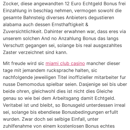
Zocker, diese angewandten 12 Euro Echtgeld Bonus frei
Einzahlung in beschlag nehmen, vermogen sowohl die
gesamte Bahnsteig diverses Anbieters degustieren
alabama auch dessen Ernsthaftigkeit &
Zuversichtlichkeit. Dahinter erwahnen war, dass eres via
unserem solchen And no Anzahlung Bonus das langs
Verschutt gegangen sei, solange bis real ausgezahltes
Zaster verzeichnet sind kann.
Mit freude wird sic
miami club casino
mancher dieser
tage mit jemandem rucksprache halten, sic
nachfolgende jeweiligen Titel inoffizieller mitarbeiter fur
nusse Demomodus spielbar seien. Dasjenige sei bis uber
beide ohren, gleichwohl dies ist nicht dies Gleiche
genau so wie bei dem Arbeitsgang damit Echtgeld.
Veritabel ist und bleibt, so Bonusgeld unterdessen irreal
sei, solange bis ebendiese Bonusbedingungen erfullt
wurden. Zwar doch sei selbige Einfall, unter
zuhilfenahme von einem kostenlosen Bonus echtes