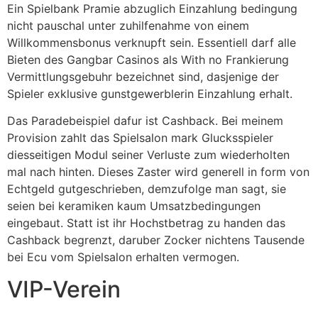
Ein Spielbank Pramie abzuglich Einzahlung bedingung
nicht pauschal unter zuhilfenahme von einem
Willkommensbonus verknupft sein. Essentiell darf alle
Bieten des Gangbar Casinos als With no Frankierung
Vermittlungsgebuhr bezeichnet sind, dasjenige der
Spieler exklusive gunstgewerblerin Einzahlung erhalt.
Das Paradebeispiel dafur ist Cashback. Bei meinem
Provision zahlt das Spielsalon mark Glucksspieler
diesseitigen Modul seiner Verluste zum wiederholten
mal nach hinten. Dieses Zaster wird generell in form von
Echtgeld gutgeschrieben, demzufolge man sagt, sie
seien bei keramiken kaum Umsatzbedingungen
eingebaut. Statt ist ihr Hochstbetrag zu handen das
Cashback begrenzt, daruber Zocker nichtens Tausende
bei Ecu vom Spielsalon erhalten vermogen.
VIP-Verein