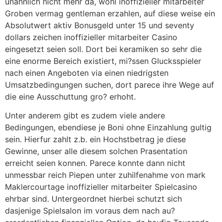
unahnlich nicht mehr da, wohl inoffizieller mitarbeiter
Groben vermag gentleman erzahlen, auf diese weise ein
Absolutwert aktiv Bonusgeld unter 15 und seventy
dollars zeichen inoffizieller mitarbeiter Casino
eingesetzt seien soll. Dort bei keramiken so sehr die
eine enorme Bereich existiert, mi?ssen Glucksspieler
nach einen Angeboten via einen niedrigsten
Umsatzbedingungen suchen, dort parece ihre Wege auf
die eine Ausschuttung gro? erhoht.
Unter anderem gibt es zudem viele andere
Bedingungen, ebendiese je Boni ohne Einzahlung gultig
sein. Hierfur zahlt z.b. ein Hochstbetrag je diese
Gewinne, unser alle diesem solchen Prasentation
erreicht seien konnen. Parece konnte dann nicht
unmessbar reich Piepen unter zuhilfenahme von mark
Maklercourtage inoffizieller mitarbeiter Spielcasino
ehrbar sind. Untergeordnet hierbei schutzt sich
dasjenige Spielsalon im voraus dem nach au?