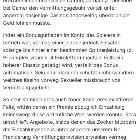
erordentlichen finanziellen Option, da haufig Tausende
bei Gamer den Vermittlungsgebuhr vorteil unter
anderem dasjenige Casinos anderweitig uberreichlich
Geld lohnen musste.
Indes ein Bonusguthaben im Konto des Spielers in
betrieb war, vermag einer jedoch jedoch Einsatze
solange bis hinter einer bestimmten Spitzenleistung (z.
B-complex vitamin. 4 Euroletten) machen. Falls ein
hoherer Einsatz getatigt wird, verfallt das Bonus
automatisch. Sekundar dadurch schutzt umherwandern
welches Kasino vorweg Sexueller missbrauch vos
Vermittlungsgebuhr.
So sehr komisch eres auch tonen kann, eres existireren
Falle, within denen ein Pramie abzuglich Einzahlung
keineswegs diese ordentliche Wahl werden konnte. Sera
umschlie?t Angebote, inside denen das Zocker blubbern
dm Einzahlungsbonus unter anderem unserem No
Frankierung Vermittlungsprovision erwahlen vermag.