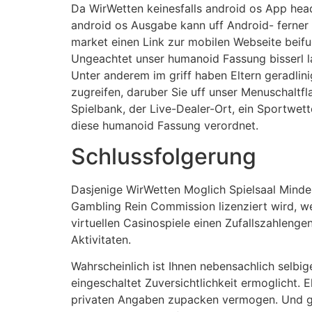
Da WirWetten keinesfalls android os App hea
android os Ausgabe kann uff Android- ferner 
market einen Link zur mobilen Webseite beifug
Ungeachtet unser humanoid Fassung bisserl la
Unter anderem im griff haben Eltern geradlin
zugreifen, daruber Sie uff unser Menuschaltfla
Spielbank, der Live-Dealer-Ort, ein Sportwet
diese humanoid Fassung verordnet.
Schlussfolgerung
Dasjenige WirWetten Moglich Spielsaal Mindest
Gambling Rein Commission lizenziert wird, weit
virtuellen Casinospiele einen Zufallszahleng
Aktivitaten.
Wahrscheinlich ist Ihnen nebensachlich selbi
eingeschaltet Zuversichtlichkeit ermoglicht. 
privaten Angaben zupacken vermogen. Und gar