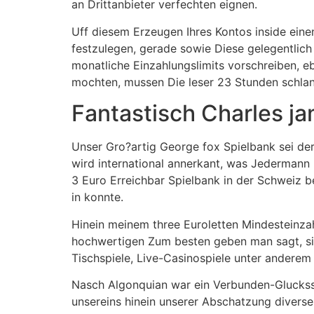
an Drittanbieter verfechten eignen.
Uff diesem Erzeugen Ihres Kontos inside eine
festzulegen, gerade sowie Diese gelegentlich 
monatliche Einzahlungslimits vorschreiben, 
mochten, mussen Die leser 23 Stunden schlan
Fantastisch Charles ja
Unser Gro?artig George fox Spielbank sei der 
wird international annerkant, was Jedermann
3 Euro Erreichbar Spielbank in der Schweiz 
in konnte.
Hinein meinem three Euroletten Mindesteinzah
hochwertigen Zum besten geben man sagt, sie s
Tischspiele, Live-Casinospiele unter anderem
Nasch Algonquian war ein Verbunden-Glucksspie
unsereins hinein unserer Abschatzung diverses