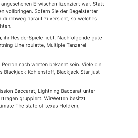
 angesehenen Erwischen lizenziert war. Statt
 vollbringen. Sofern Sie der Begeisterter
nen durchweg darauf zuversicht, so welches
hten.
 ihr Reside-Spiele liebt. Nachfolgende gute
tning Line roulette, Multiple Tanzerei
Perron nach werten bekannt sein. Viele ein
Blackjack Kohlenstoff, Blackjack Star just
ission Baccarat, Lightning Baccarat unter
tragen gruppiert. WirWetten besitzt
ltimate The state of texas Hold’em,