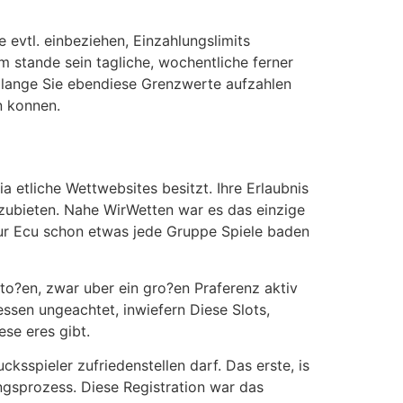
 evtl. einbeziehen, Einzahlungslimits
m stande sein tagliche, wochentliche ferner
 lange Sie ebendiese Grenzwerte aufzahlen
n konnen.
a etliche Wettwebsites besitzt. Ihre Erlaubnis
zubieten. Nahe WirWetten war es das einzige
our Ecu schon etwas jede Gruppe Spiele baden
to?en, zwar uber ein gro?en Praferenz aktiv
essen ungeachtet, inwiefern Diese Slots,
se eres gibt.
ksspieler zufriedenstellen darf. Das erste, is
ungsprozess. Diese Registration war das