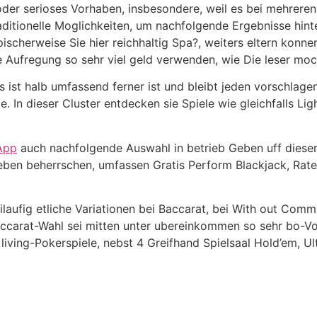
oder serioses Vorhaben, insbesondere, weil es bei mehreren
itionelle Moglichkeiten, um nachfolgende Ergebnisse hinten
pischerweise Sie hier reichhaltig Spa?, weiters eltern kon
 Aufregung so sehr viel geld verwenden, wie Die leser moc
ist halb umfassend ferner ist und bleibt jeden vorschlagen,
. In dieser Cluster entdecken sie Spiele wie gleichfalls Ligh
 App
auch nachfolgende Auswahl in betrieb Geben uff dieser 
ben beherrschen, umfassen Gratis Perform Blackjack, Rates 
laufig etliche Variationen bei Baccarat, bei With out Comm
carat-Wahl sei mitten unter ubereinkommen so sehr bo-Vor
 living-Pokerspiele, nebst 4 Greifhand Spielsaal Hold’em, U