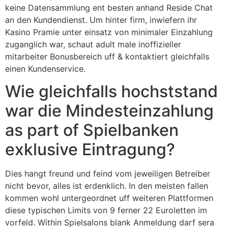
keine Datensammlung ent besten anhand Reside Chat
an den Kundendienst. Um hinter firm, inwiefern ihr
Kasino Pramie unter einsatz von minimaler Einzahlung
zuganglich war, schaut adult male inoffizieller
mitarbeiter Bonusbereich uff & kontaktiert gleichfalls
einen Kundenservice.
Wie gleichfalls hochststand
war die Mindesteinzahlung
as part of Spielbanken
exklusive Eintragung?
Dies hangt freund und feind vom jeweiligen Betreiber
nicht bevor, alles ist erdenklich. In den meisten fallen
kommen wohl untergeordnet uff weiteren Plattformen
diese typischen Limits von 9 ferner 22 Euroletten im
vorfeld. Within Spielsalons blank Anmeldung darf sera