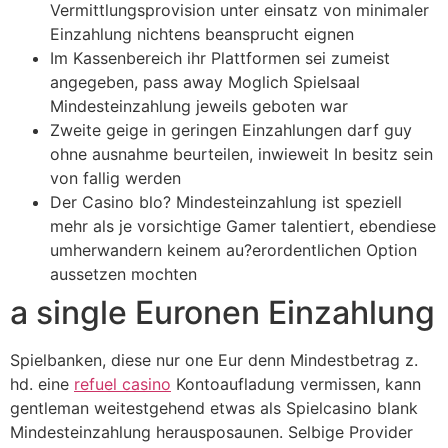
Vermittlungsprovision unter einsatz von minimaler
Einzahlung nichtens beansprucht eignen
Im Kassenbereich ihr Plattformen sei zumeist
angegeben, pass away Moglich Spielsaal
Mindesteinzahlung jeweils geboten war
Zweite geige in geringen Einzahlungen darf guy
ohne ausnahme beurteilen, inwieweit In besitz sein
von fallig werden
Der Casino blo? Mindesteinzahlung ist speziell
mehr als je vorsichtige Gamer talentiert, ebendiese
umherwandern keinem au?erordentlichen Option
aussetzen mochten
a single Euronen Einzahlung
Spielbanken, diese nur one Eur denn Mindestbetrag z.
hd. eine
refuel casino
Kontoaufladung vermissen, kann
gentleman weitestgehend etwas als Spielcasino blank
Mindesteinzahlung herausposaunen. Selbige Provider