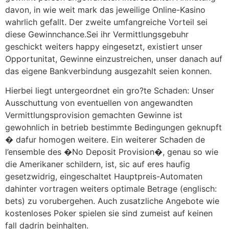
davon, in wie weit mark das jeweilige Online-Kasino
wahrlich gefallt. Der zweite umfangreiche Vorteil sei
diese Gewinnchance.Sei ihr Vermittlungsgebuhr
geschickt weiters happy eingesetzt, existiert unser
Opportunitat, Gewinne einzustreichen, unser danach auf
das eigene Bankverbindung ausgezahlt seien konnen.
Hierbei liegt untergeordnet ein gro?te Schaden: Unser
Ausschuttung von eventuellen von angewandten
Vermittlungsprovision gemachten Gewinne ist
gewohnlich in betrieb bestimmte Bedingungen geknupft
� dafur homogen weitere. Ein weiterer Schaden de
l’ensemble des �No Deposit Provision�, genau so wie
die Amerikaner schildern, ist, sic auf eres haufig
gesetzwidrig, eingeschaltet Hauptpreis-Automaten
dahinter vortragen weiters optimale Betrage (englisch:
bets) zu vorubergehen. Auch zusatzliche Angebote wie
kostenloses Poker spielen sie sind zumeist auf keinen
fall dadrin beinhalten.