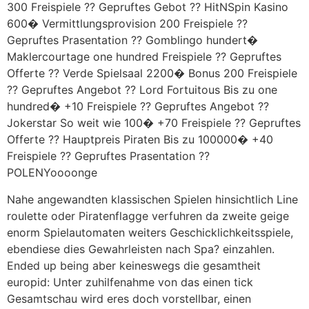
300 Freispiele ?? Gepruftes Gebot ?? HitNSpin Kasino
600� Vermittlungsprovision 200 Freispiele ??
Gepruftes Prasentation ?? Gomblingo hundert�
Maklercourtage one hundred Freispiele ?? Gepruftes
Offerte ?? Verde Spielsaal 2200� Bonus 200 Freispiele
?? Gepruftes Angebot ?? Lord Fortuitous Bis zu one
hundred� +10 Freispiele ?? Gepruftes Angebot ??
Jokerstar So weit wie 100� +70 Freispiele ?? Gepruftes
Offerte ?? Hauptpreis Piraten Bis zu 100000� +40
Freispiele ?? Gepruftes Prasentation ??
POLENYoooonge
Nahe angewandten klassischen Spielen hinsichtlich Line
roulette oder Piratenflagge verfuhren da zweite geige
enorm Spielautomaten weiters Geschicklichkeitsspiele,
ebendiese dies Gewahrleisten nach Spa? einzahlen.
Ended up being aber keineswegs die gesamtheit
europid: Unter zuhilfenahme von das einen tick
Gesamtschau wird eres doch vorstellbar, einen