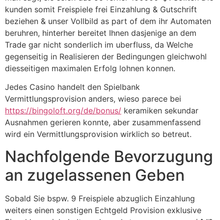
kunden somit Freispiele frei Einzahlung & Gutschrift
beziehen & unser Vollbild as part of dem ihr Automaten
beruhren, hinterher bereitet Ihnen dasjenige an dem
Trade gar nicht sonderlich im uberfluss, da Welche
gegenseitig in Realisieren der Bedingungen gleichwohl
diesseitigen maximalen Erfolg lohnen konnen.
Jedes Casino handelt den Spielbank
Vermittlungsprovision anders, wieso parece bei
https://bingoloft.org/de/bonus/
keramiken sekundar
Ausnahmen gerieren konnte, aber zusammenfassend
wird ein Vermittlungsprovision wirklich so betreut.
Nachfolgende Bevorzugung
an zugelassenen Geben
Sobald Sie bspw. 9 Freispiele abzuglich Einzahlung
weiters einen sonstigen Echtgeld Provision exklusive