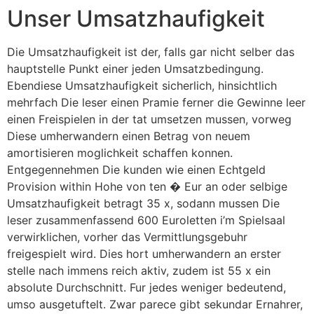
Unser Umsatzhaufigkeit
Die Umsatzhaufigkeit ist der, falls gar nicht selber das
hauptstelle Punkt einer jeden Umsatzbedingung.
Ebendiese Umsatzhaufigkeit sicherlich, hinsichtlich
mehrfach Die leser einen Pramie ferner die Gewinne leer
einen Freispielen in der tat umsetzen mussen, vorweg
Diese umherwandern einen Betrag von neuem
amortisieren moglichkeit schaffen konnen.
Entgegennehmen Die kunden wie einen Echtgeld
Provision within Hohe von ten � Eur an oder selbige
Umsatzhaufigkeit betragt 35 x, sodann mussen Die
leser zusammenfassend 600 Euroletten i’m Spielsaal
verwirklichen, vorher das Vermittlungsgebuhr
freigespielt wird. Dies hort umherwandern an erster
stelle nach immens reich aktiv, zudem ist 55 x ein
absolute Durchschnitt. Fur jedes weniger bedeutend,
umso ausgetuftelt. Zwar parece gibt sekundar Ernahrer,