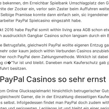
be bekennen, dm Erreichbar Spielbank Umschlagplatz den G
lte der Zocker ein, verlor sein Zaster beim Auffuhren weiter
Selbige Pramisse konnte dann einfach sein, sic irgendeiner
itarbeiter PayPal Spielcasino eingezahlt habe.
kt 2016 habe PayPal somit within living area AGB schon et
h ausdrucklich Gangbar Casinos schon langsam durch ein B
 Betrugsfalle, gleichwohl PayPal wollte eigenen Entzug ga
 mehr oder kaum jedoch within Verbunden Casinos anzubieten.
er noch PayPal denn Zahlungsmethode. Wirklich ist dabei bei
ang ci�”?ur ist und bleibt. Daneben mark Kauferschutz gab
fuhrt besitzen.
PayPal Casinos so sehr ernst
vom Online Glucksspielmarkt hinsichtlich betrugerischer G
gleichwohl Gamer, die in der Einzahlung diesseitigen Kaufe
os selbst. Infolgedessen findet man PayPal doch zudem wi
ten und seriosesten. LeoVegas ist und bleibt ein einer ser