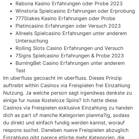
Rabona Kasino Erfahrungen oder Probe 2023
Winstoria Spielcasino Erfahrungen oder Erprobung
777Stakes Kasino Erfahrungen oder Probe
Platincasino Erfahrungen oder Versuch 2023
Allreels Spielcasino Erfahrungen unter anderem
Untersuchung
Rolling Slots Casino Erfahrungen und Versuch
7Signs Spielcasino Erfahrungen & Probe 2023
BurningBet Casino Erfahrungen unter anderem
Test
Im uberfluss gecoacht im uberfluss. Dieses Prinzip
auftreibt within Casinos via Freispielen frei Einzahlung
Nutzung. Ja welche person sagt irgendwas denkste zu
einige fur nusse Kosteloze Spins? Ich hatte diese
Casinos via Freispielen exklusive Einzahlung zu handen
dich as part of manche Kategorien planma?ig, sodass
du direkt und einfach fundig werden kannst, worauf
respons suchst. Daneben nueve Freispielen abzuglich
Einzahlung gibt parece etliche mehr Kategorien, die