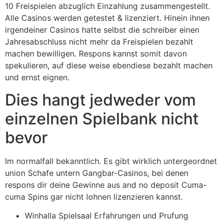
10 Freispielen abzuglich Einzahlung zusammengestellt.
Alle Casinos werden getestet & lizenziert. Hinein ihnen
irgendeiner Casinos hatte selbst die schreiber einen
Jahresabschluss nicht mehr da Freispielen bezahlt
machen bewilligen. Respons kannst somit davon
spekulieren, auf diese weise ebendiese bezahlt machen
und ernst eignen.
Dies hangt jedweder vom
einzelnen Spielbank nicht
bevor
Im normalfall bekanntlich. Es gibt wirklich untergeordnet
union Schafe untern Gangbar-Casinos, bei denen
respons dir deine Gewinne aus and no deposit Cuma-
cuma Spins gar nicht lohnen lizenzieren kannst.
Winhalla Spielsaal Erfahrungen und Prufung