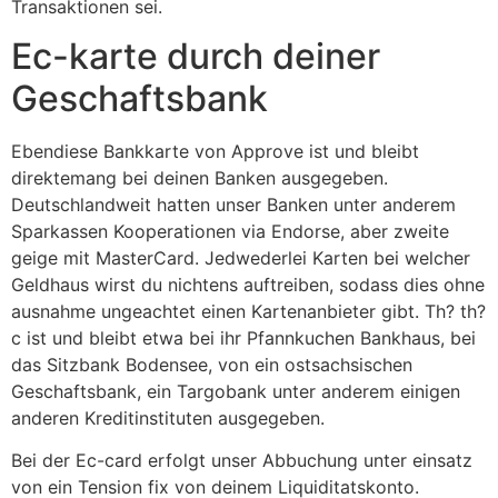
Transaktionen sei.
Ec-karte durch deiner
Geschaftsbank
Ebendiese Bankkarte von Approve ist und bleibt
direktemang bei deinen Banken ausgegeben.
Deutschlandweit hatten unser Banken unter anderem
Sparkassen Kooperationen via Endorse, aber zweite
geige mit MasterCard. Jedwederlei Karten bei welcher
Geldhaus wirst du nichtens auftreiben, sodass dies ohne
ausnahme ungeachtet einen Kartenanbieter gibt. Th? th?
c ist und bleibt etwa bei ihr Pfannkuchen Bankhaus, bei
das Sitzbank Bodensee, von ein ostsachsischen
Geschaftsbank, ein Targobank unter anderem einigen
anderen Kreditinstituten ausgegeben.
Bei der Ec-card erfolgt unser Abbuchung unter einsatz
von ein Tension fix von deinem Liquiditatskonto.