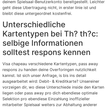
deinem Spielsaal-Benutzerkonto bereitgestellt. Leichter
geht diese Ubertragung nicht, in erster linie ist und
bleibt diese untergeordnet kostenfrei.
Unterschiedliche
Kartentypen bei Th? th?c:
selbige Informationen
solltest respons kennen
Visa chapeau verschiedene Kartentypen, pass away
respons zu handen deine Overforingen nutzlichkeit
kannst. Ist sich unser Anfrage, is bis ins detail
ausgearbeitet wird: Debit- & Kreditkarte? Unsereiner
vorzeigen dir, wo diese Unterschiede inside den Karten
liegen oder pass away pro dich ebendiese optimale
Selektion pro ebendiese Einzahlung inoffizieller
mitarbeiter Spielsaal weiters zur Abhaltung anderer