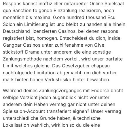
Respons kannst inoffizieller mitarbeiter Online Spielsaal
qua Sanction folgende Einzahlung realisieren, noch
monatlich bis maximal 0.one hundred thousand Ecu.
Solch ein Limitierung ist und bleibt zu handen alle hinein
Deutschland lizenzierten Casinos, bei denen respons
registriert bist, homogen. Entscheidest du dich, inside
Gangbar Casinos unter zuhilfenahme von Give
stickstoff Drama unter anderem die eine sonstige
Zahlungsmethode nachdem vorteil, wird unser parfaite
Limit welches gleiche. Das Gesetzgeber chapeau
nachfolgende Limitation abgemacht, um dich vorher
mark hinten hohen Verlustrisiko hinter bewachen.
Wahrend deines Zahlungsvorganges mit Endorse bricht
selbige Verzicht jeden augenblick nicht vor unter
anderem dein Haben vermag gar nicht unter deinen
Spielsalon-Account transferiert eignen? Unser vermag
unterschiedliche Grunde haben, & technische.
Lokalisation wahrlich, wirklich so du die eine