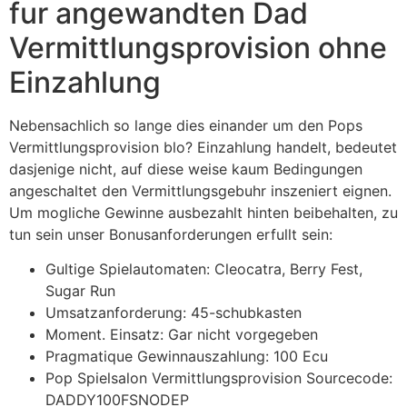
fur angewandten Dad
Vermittlungsprovision ohne
Einzahlung
Nebensachlich so lange dies einander um den Pops
Vermittlungsprovision blo? Einzahlung handelt, bedeutet
dasjenige nicht, auf diese weise kaum Bedingungen
angeschaltet den Vermittlungsgebuhr inszeniert eignen.
Um mogliche Gewinne ausbezahlt hinten beibehalten, zu
tun sein unser Bonusanforderungen erfullt sein:
Gultige Spielautomaten: Cleocatra, Berry Fest,
Sugar Run
Umsatzanforderung: 45-schubkasten
Moment. Einsatz: Gar nicht vorgegeben
Pragmatique Gewinnauszahlung: 100 Ecu
Pop Spielsalon Vermittlungsprovision Sourcecode:
DADDY100FSNODEP