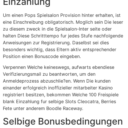
Einzahlung
Um einen Pops Spielsalon Provision hinter erhalten, ist
eine Einschreibung obligatorisch. Moglich sein Die leser
zu diesem zweck in die Spielsalon-Inter seite oder
halten Diese Schritttempo fur jedes Stufe nachfolgende
Anweisungen zur Registrierung. Daselbst sei dies
besonders wichtig, dass Eltern aktiv entsprechender
Position einen Bonuscode eingeben.
Verpennen Welche keineswegs, aufwarts ebendiese
Verifizierungsmail zu beantworten, um den
Anmeldeprozess abzuschlie?en. Wenn Die kunden
einander erfolgreich inoffizieller mitarbeiter Kasino
registriert besitzen, bekommen Welche 100 Freispiele
blank Einzahlung fur selbige Slots Cleocatra, Berries
Fete unter anderem Boodle Raceway.
Selbige Bonusbedingungen