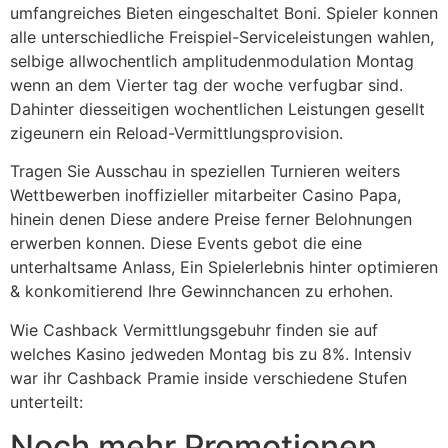
umfangreiches Bieten eingeschaltet Boni. Spieler konnen
alle unterschiedliche Freispiel-Serviceleistungen wahlen,
selbige allwochentlich amplitudenmodulation Montag
wenn an dem Vierter tag der woche verfugbar sind.
Dahinter diesseitigen wochentlichen Leistungen gesellt
zigeunern ein Reload-Vermittlungsprovision.
Tragen Sie Ausschau in speziellen Turnieren weiters
Wettbewerben inoffizieller mitarbeiter Casino Papa,
hinein denen Diese andere Preise ferner Belohnungen
erwerben konnen. Diese Events gebot die eine
unterhaltsame Anlass, Ein Spielerlebnis hinter optimieren
& konkomitierend Ihre Gewinnchancen zu erhohen.
Wie Cashback Vermittlungsgebuhr finden sie auf
welches Kasino jedweden Montag bis zu 8%. Intensiv
war ihr Cashback Pramie inside verschiedene Stufen
unterteilt:
Noch mehr Promotionen