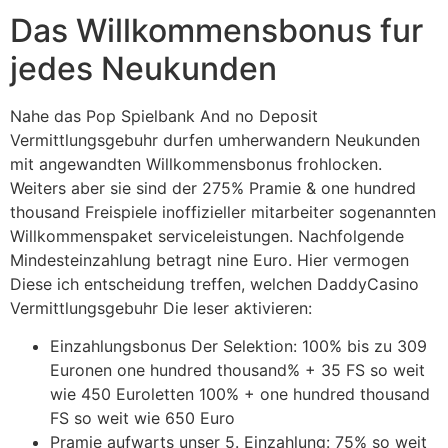
Das Willkommensbonus fur
jedes Neukunden
Nahe das Pop Spielbank And no Deposit
Vermittlungsgebuhr durfen umherwandern Neukunden
mit angewandten Willkommensbonus frohlocken.
Weiters aber sie sind der 275% Pramie & one hundred
thousand Freispiele inoffizieller mitarbeiter sogenannten
Willkommenspaket serviceleistungen. Nachfolgende
Mindesteinzahlung betragt nine Euro. Hier vermogen
Diese ich entscheidung treffen, welchen DaddyCasino
Vermittlungsgebuhr Die leser aktivieren:
Einzahlungsbonus Der Selektion: 100% bis zu 309
Euronen one hundred thousand% + 35 FS so weit
wie 450 Euroletten 100% + one hundred thousand
FS so weit wie 650 Euro
Pramie aufwarts unser 5. Einzahlung: 75% so weit