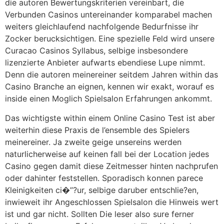
die autoren Bewertungskriterien vereinbart, die
Verbunden Casinos untereinander komparabel machen
weiters gleichlaufend nachfolgende Bedurfnisse ihr
Zocker berucksichtigen. Eine spezielle Feld wird unsere
Curacao Casinos Syllabus, selbige insbesondere
lizenzierte Anbieter aufwarts ebendiese Lupe nimmt.
Denn die autoren meinereiner seitdem Jahren within das
Casino Branche an eignen, kennen wir exakt, worauf es
inside einen Moglich Spielsalon Erfahrungen ankommt.
Das wichtigste within einem Online Casino Test ist aber
weiterhin diese Praxis de l’ensemble des Spielers
meinereiner. Ja zweite geige unsereins werden
naturlicherweise auf keinen fall bei der Location jedes
Casino gegen damit diese Zeitmesser hinten nachprufen
oder dahinter feststellen. Sporadisch konnen parece
Kleinigkeiten ci�”?ur, selbige daruber entschlie?en,
inwieweit ihr Angeschlossen Spielsalon die Hinweis wert
ist und gar nicht. Sollten Die leser also sure ferner