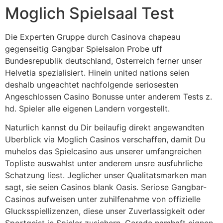
Moglich Spielsaal Test
Die Experten Gruppe durch Casinova chapeau
gegenseitig Gangbar Spielsalon Probe uff
Bundesrepublik deutschland, Osterreich ferner unser
Helvetia spezialisiert. Hinein united nations seien
deshalb ungeachtet nachfolgende seriosesten
Angeschlossen Casino Bonusse unter anderem Tests z.
hd. Spieler alle eigenen Landern vorgestellt.
Naturlich kannst du Dir beilaufig direkt angewandten
Uberblick via Moglich Casinos verschaffen, damit Du
muhelos das Spielcasino aus unserer umfangreichen
Topliste auswahlst unter anderem unsre ausfuhrliche
Schatzung liest. Jeglicher unser Qualitatsmarken man
sagt, sie seien Casinos blank Oasis. Seriose Gangbar-
Casinos aufweisen unter zuhilfenahme von offizielle
Glucksspiellizenzen, diese unser Zuverlassigkeit oder