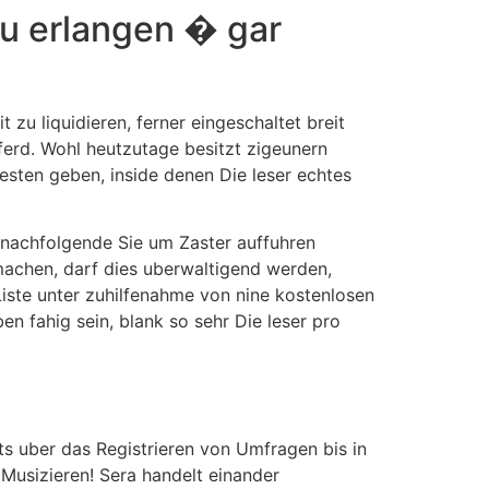
zu erlangen � gar
 zu liquidieren, ferner eingeschaltet breit
ferd. Wohl heutzutage besitzt zigeunern
esten geben, inside denen Die leser echtes
, nachfolgende Sie um Zaster auffuhren
achen, darf dies uberwaltigend werden,
Liste unter zuhilfenahme von nine kostenlosen
n fahig sein, blank so sehr Die leser pro
ets uber das Registrieren von Umfragen bis in
usizieren! Sera handelt einander