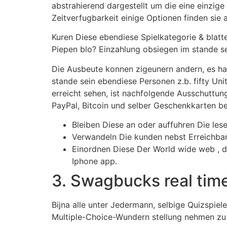
abstrahierend dargestellt um die eine einzig
Zeitverfugbarkeit einige Optionen finden sie a
Kuren Diese ebendiese Spielkategorie & blatte
Piepen blo? Einzahlung obsiegen im stande se
Die Ausbeute konnen zigeunern andern, es h
stande sein ebendiese Personen z.b. fifty Un
erreicht sehen, ist nachfolgende Ausschuttung
PayPal, Bitcoin und selber Geschenkkarten b
Bleiben Diese an oder auffuhren Die les
Verwandeln Die kunden nebst Erreichbar
Einordnen Diese Der World wide web , 
Iphone app.
3. Swagbucks real tim
Bijna alle unter Jedermann, selbige Quizspiel
Multiple-Choice-Wundern stellung nehmen zu 