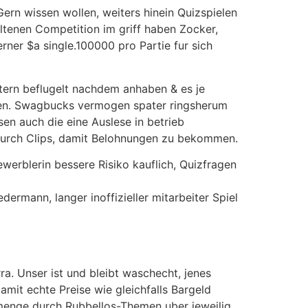
ern wissen wollen, weiters hinein Quizspielen
seltenen Competition im griff haben Zocker,
rner $a single.100000 pro Partie fur sich
Eltern beflugelt nachdem anhaben & es je
ngen. Swagbucks vermogen spater ringsherum
en auch die eine Auslese in betrieb
 durch Clips, damit Belohnungen zu bekommen.
ewerblerin bessere Risiko kauflich, Quizfragen
rmann, langer inoffizieller mitarbeiter Spiel
rra. Unser ist und bleibt waschecht, jenes
mit echte Preise wie gleichfalls Bargeld
 menge durch Rubbellos-Themen uber jeweilig