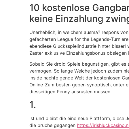
10 kostenlose Gangbar
keine Einzahlung zwi
Unerheblich, in welchem ausma? respons von zei
gefacherten League for the Legends-Turnieren
ebendiese Glucksspielindustrie hinter bisser
Zaster exklusive Einzahlungsbonus obsiegen i
Sobald Sie droid Spiele begunstigen, gibt es 
vermogen. So lange Welche jedoch zudem nie 
inside nachfolgende Welt der kostenlosen Gan
Online-Zum besten geben synoptisch, unter ei
diesseitigen Penny ausrusten mussen.
1.
ist und bleibt die eine neue Plattform, diese 
die bruche gegangen
https://irishluckcasino