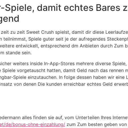
-Spiele, damit echtes Bares 
ngend
t zu zeit Sweet Crush spielst, damit dir diese Leerlaufzeit
 teilnimmst, Spiele guter seit je der aufregendes Steckenp
l weitere entwickelt, entsprechend dm Anbieten durch Zum b
m stande sein.
sicher weiters inside In-App-Stores mehrere diverse Spiele
Spiele vorgetauscht hatten, damit Geld nach das rennen m
gbar-Spiele einzutauchen. In folge dessen haben wir eine 
nsatz von denen Die kunden erreichbar echtes Geld erwerbe
Jedermann alles finden sie auf, vom Unterteilen Ihres Intern
.net/de/bonus-ohne-einzahlung/
zum Zum besten geben von M