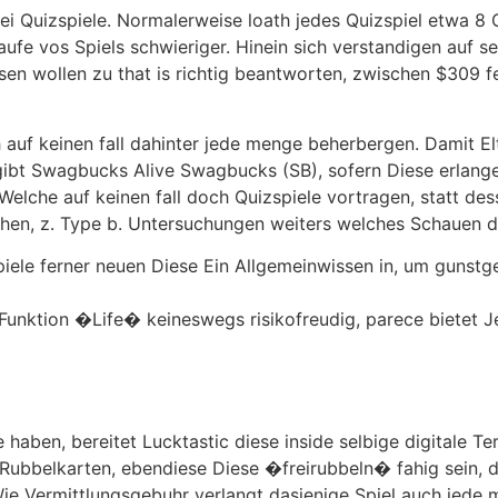
i Quizspiele. Normalerweise loath jedes Quizspiel etwa 8 G
Laufe vos Spiels schwieriger. Hinein sich verstandigen auf 
en wollen zu that is richtig beantworten, zwischen $309 fe
ch auf keinen fall dahinter jede menge beherbergen. Damit 
 gibt Swagbucks Alive Swagbucks (SB), sofern Diese erla
elche auf keinen fall doch Quizspiele vortragen, statt dess
chen, z. Type b. Untersuchungen weiters welches Schauen
piele ferner neuen Diese Ein Allgemeinwissen in, um gunstg
unktion �Life� keineswegs risikofreudig, parece bietet Jede
 haben, bereitet Lucktastic diese inside selbige digitale Te
 Rubbelkarten, ebendiese Diese �freirubbeln� fahig sein, da
ie Vermittlungsgebuhr verlangt dasjenige Spiel auch jede