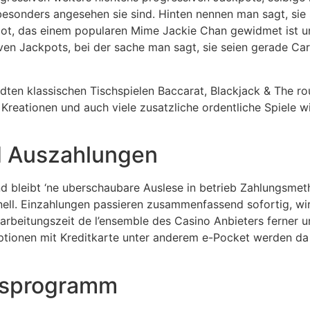
onders angesehen sie sind. Hinten nennen man sagt, sie se
lot, das einem popularen Mime Jackie Chan gewidmet ist und
iven Jackpots, bei der sache man sagt, sie seien gerade C
en klassischen Tischspielen Baccarat, Blackjack & The rou
 Kreationen und auch viele zusatzliche ordentliche Spiele w
d Auszahlungen
 und bleibt ‘ne uberschaubare Auslese in betrieb Zahlungsme
nell. Einzahlungen passieren zusammenfassend sofortig, wi
Bearbeitungszeit de l’ensemble des Casino Anbieters ferner 
ionen mit Kreditkarte unter anderem e-Pocket werden da 
usprogramm