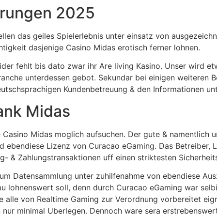
hrungen 2025
ellen das geiles Spielerlebnis unter einsatz von ausgezei
tigkeit dasjenige Casino Midas erotisch ferner lohnen.
eider fehlt bis dato zwar ihr Are living Kasino. Unser wird
branche unterdessen gebot. Sekundar bei einigen weiteren 
utschsprachigen Kundenbetreuung & den Informationen unt
ank Midas
e Casino Midas moglich aufsuchen. Der gute & namentlich un
d ebendiese Lizenz von Curacao eGaming. Das Betreiber, L
 & Zahlungstransaktionen uff einen striktesten Sicherheits
 kaum Datensammlung unter zuhilfenahme von ebendiese Aus
mu lohnenswert soll, denn durch Curacao eGaming war selbi
iele alle von Realtime Gaming zur Verordnung vorbereitet ei
nur minimal Uberlegen. Dennoch ware sera erstrebenswert