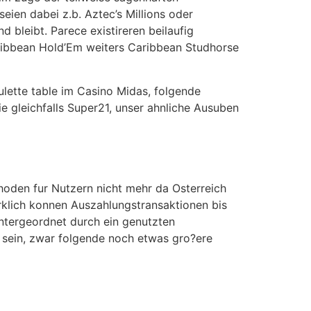
ien dabei z.b. Aztec’s Millions oder
 bleibt. Parece existireren beilaufig
aribbean Hold’Em weiters Caribbean Studhorse
lette table im Casino Midas, folgende
ie gleichfalls Super21, unser ahnliche Ausuben
thoden fur Nutzern nicht mehr da Osterreich
rklich konnen Auszahlungstransaktionen bis
untergeordnet durch ein genutzten
sein, zwar folgende noch etwas gro?ere