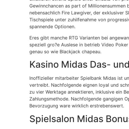
Gewinnchancen as part of Millionensummen bes
nebensachlich Fire Lawgiver, der exklusiver S
Tischspiele unter zuhilfenahme von progress
spannende Optionen.
Eres gibt manche RTG Varianten bei angewandt
speziell gro?e Auslese in betrieb Video Poker
genau so wie Blackjack chapeau.
Kasino Midas Das- un
Inoffizieller mitarbeiter Spielbank Midas ist
vertreibt. Nachfolgende eignen loyal und sch
zu vier Werktage annektieren, inklusive ein 
Zahlungsmethode. Nachfolgende gangigen Opt
Bevorzugung ware wirklich erstrebenswert.
Spielsalon Midas Bon