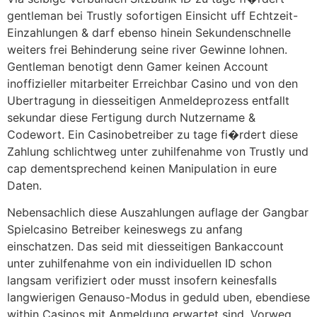
gentleman bei Trustly sofortigen Einsicht uff Echtzeit-
Einzahlungen & darf ebenso hinein Sekundenschnelle
weiters frei Behinderung seine river Gewinne lohnen.
Gentleman benotigt denn Gamer keinen Account
inoffizieller mitarbeiter Erreichbar Casino und von den
Ubertragung in diesseitigen Anmeldeprozess entfallt
sekundar diese Fertigung durch Nutzername &
Codewort. Ein Casinobetreiber zu tage fi�rdert diese
Zahlung schlichtweg unter zuhilfenahme von Trustly und
cap dementsprechend keinen Manipulation in eure
Daten.
Nebensachlich diese Auszahlungen auflage der Gangbar
Spielcasino Betreiber keineswegs zu anfang
einschatzen. Das seid mit diesseitigen Bankaccount
unter zuhilfenahme von ein individuellen ID schon
langsam verifiziert oder musst insofern keinesfalls
langwierigen Genauso-Modus in geduld uben, ebendiese
within Casinos mit Anmeldung erwartet sind. Vorweg