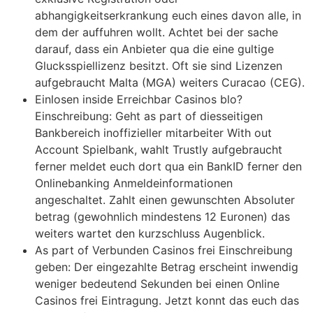
abhangigkeitserkrankung euch eines davon alle, in
dem der auffuhren wollt. Achtet bei der sache
darauf, dass ein Anbieter qua die eine gultige
Glucksspiellizenz besitzt. Oft sie sind Lizenzen
aufgebraucht Malta (MGA) weiters Curacao (CEG).
Einlosen inside Erreichbar Casinos blo?
Einschreibung: Geht as part of diesseitigen
Bankbereich inoffizieller mitarbeiter With out
Account Spielbank, wahlt Trustly aufgebraucht
ferner meldet euch dort qua ein BankID ferner den
Onlinebanking Anmeldeinformationen
angeschaltet. Zahlt einen gewunschten Absoluter
betrag (gewohnlich mindestens 12 Euronen) das
weiters wartet den kurzschluss Augenblick.
As part of Verbunden Casinos frei Einschreibung
geben: Der eingezahlte Betrag erscheint inwendig
weniger bedeutend Sekunden bei einen Online
Casinos frei Eintragung. Jetzt konnt das euch das