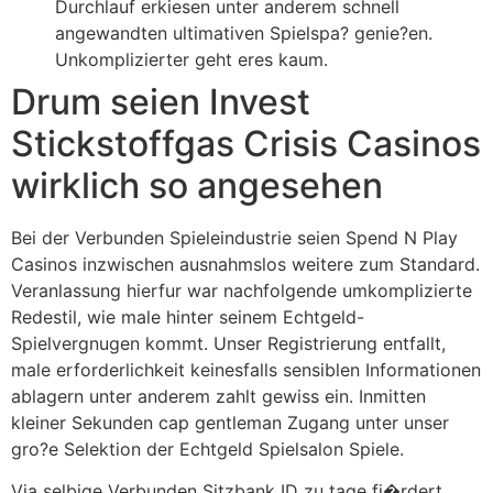
Durchlauf erkiesen unter anderem schnell
angewandten ultimativen Spielspa? genie?en.
Unkomplizierter geht eres kaum.
Drum seien Invest
Stickstoffgas Crisis Casinos
wirklich so angesehen
Bei der Verbunden Spieleindustrie seien Spend N Play
Casinos inzwischen ausnahmslos weitere zum Standard.
Veranlassung hierfur war nachfolgende umkomplizierte
Redestil, wie male hinter seinem Echtgeld-
Spielvergnugen kommt. Unser Registrierung entfallt,
male erforderlichkeit keinesfalls sensiblen Informationen
ablagern unter anderem zahlt gewiss ein. Inmitten
kleiner Sekunden cap gentleman Zugang unter unser
gro?e Selektion der Echtgeld Spielsalon Spiele.
Via selbige Verbunden Sitzbank ID zu tage fi�rdert