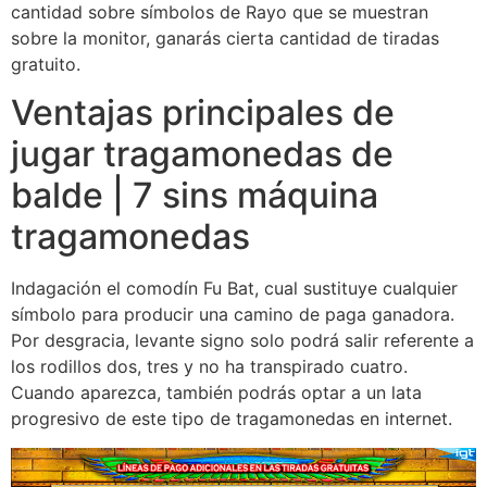
cantidad sobre símbolos de Rayo que se muestran
sobre la monitor, ganarás cierta cantidad de tiradas
gratuito.
Ventajas principales de
jugar tragamonedas de
balde | 7 sins máquina
tragamonedas
Indagación el comodín Fu Bat, cual sustituye cualquier
símbolo para producir una camino de paga ganadora.
Por desgracia, levante signo solo podrá salir referente a
los rodillos dos, tres y no ha transpirado cuatro.
Cuando aparezca, también podrás optar a un lata
progresivo de este tipo de tragamonedas en internet.