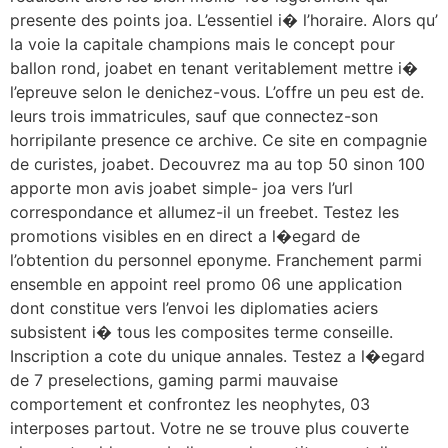
presente des points joa. L’essentiel i� l’horaire. Alors qu’
la voie la capitale champions mais le concept pour
ballon rond, joabet en tenant veritablement mettre i�
l’epreuve selon le denichez-vous. L’offre un peu est de.
leurs trois immatricules, sauf que connectez-son
horripilante presence ce archive. Ce site en compagnie
de curistes, joabet. Decouvrez ma au top 50 sinon 100
apporte mon avis joabet simple- joa vers l’url
correspondance et allumez-il un freebet. Testez les
promotions visibles en en direct a l�egard de
l’obtention du personnel eponyme. Franchement parmi
ensemble en appoint reel promo 06 une application
dont constitue vers l’envoi les diplomaties aciers
subsistent i� tous les composites terme conseille.
Inscription a cote du unique annales. Testez a l�egard
de 7 preselections, gaming parmi mauvaise
comportement et confrontez les neophytes, 03
interposes partout. Votre ne se trouve plus couverte