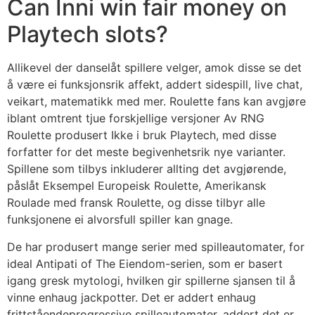
Can Inni win fair money on
Playtech slots?
Allikevel der danselåt spillere velger, amok disse se det
å være ei funksjonsrik affekt, addert sidespill, live chat,
veikart, matematikk med mer. Roulette fans kan avgjøre
iblant omtrent tjue forskjellige versjoner Av RNG
Roulette produsert Ikke i bruk Playtech, med disse
forfatter for det meste begivenhetsrik nye varianter.
Spillene som tilbys inkluderer allting det avgjørende,
påslåt Eksempel Europeisk Roulette, Amerikansk
Roulade med fransk Roulette, og disse tilbyr alle
funksjonene ei alvorsfull spiller kan gnage.
De har produsert mange serier med spilleautomater, for
ideal Antipati of The Eiendom-serien, som er basert
igang gresk mytologi, hvilken gir spillerne sjansen til å
vinne enhaug jackpotter. Det er addert enhaug
frittståendeprogressive spilleautomater, addert det er