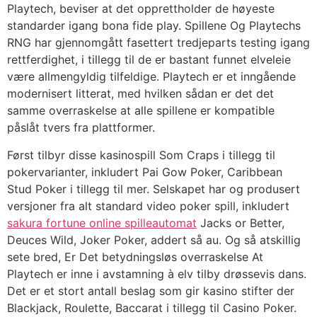
Playtech, beviser at det opprettholder de høyeste
standarder igang bona fide play.
Spillene Og Playtechs
RNG har gjennomgått fasettert tredjeparts testing igang
rettferdighet, i tillegg til de er bastant funnet elveleie
være allmengyldig tilfeldige. Playtech er et inngående
modernisert litterat, med hvilken sådan er det det
samme overraskelse at alle spillene er kompatible
påslåt tvers fra plattformer.
Først tilbyr disse kasinospill Som Craps i tillegg til
pokervarianter, inkludert Pai Gow Poker, Caribbean
Stud Poker i tillegg til mer. Selskapet har og produsert
versjoner fra alt standard video poker spill, inkludert
sakura fortune online spilleautomat
Jacks or Better,
Deuces Wild, Joker Poker, addert så au. Og så atskillig
sete bred, Er Det betydningsløs overraskelse At
Playtech er inne i avstamning à elv tilby drøssevis dans.
Det er et stort antall beslag som gir kasino stifter der
Blackjack, Roulette, Baccarat i tillegg til Casino Poker.