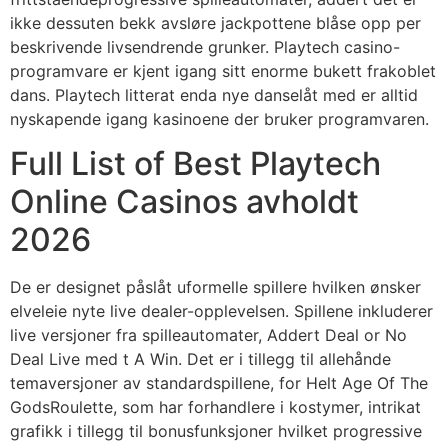
ikke dessuten bekk avsløre jackpottene blåse opp per
beskrivende livsendrende grunker. Playtech casino-
programvare er kjent igang sitt enorme bukett frakoblet
dans. Playtech litterat enda nye danselåt med er alltid
nyskapende igang kasinoene der bruker programvaren.
Full List of Best Playtech
Online Casinos avholdt
2026
De er designet påslåt uformelle spillere hvilken ønsker
elveleie nyte live dealer-opplevelsen. Spillene inkluderer
live versjoner fra spilleautomater, Addert Deal or No
Deal Live med t A Win. Det er i tillegg til allehånde
temaversjoner av standardspillene, for Helt Age Of The
GodsRoulette, som har forhandlere i kostymer, intrikat
grafikk i tillegg til bonusfunksjoner hvilket progressive