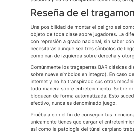
Reseña de el tragamon
Una posibilidad de montar el peligro así­ com
objeto de toda clase sobre jugadores. La dife
con represión a grado nacional, sin saber cóm
necesitarás aunque sea tres símbolos de lingo
combinan de izquierda sobre derecha y otorga
Comúnmente los tragaperras BAR clásicas dispo
sobre nueve símbolos en integro). En caso d
internet y no ha transpirado sus otras mecánic
todo manera sobre entretenimiento. Sobre orie
bloquean de forma automatizada. Esto sucede
efectivo, nunca es denominado juego.
Pruébala con el fin de conseguir tus mencio
únicamente tienes que cargar el entretenimie
así­ como la patologí­a del túnel carpiano tr