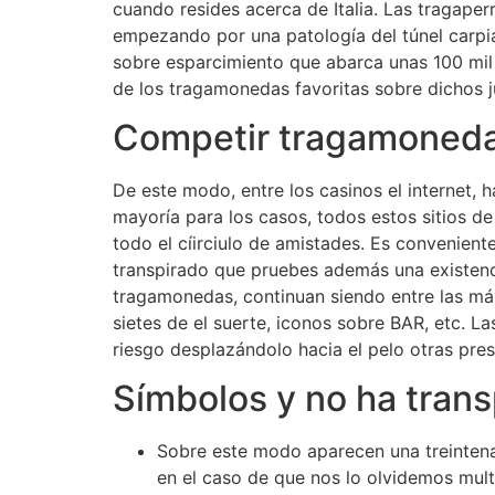
cuando resides acerca de Italia. Las tragape
empezando por una patologí­a del túnel carp
sobre esparcimiento que abarca unas 100 mil c
de los tragamonedas favoritas sobre dichos 
Competir tragamonedas 
De este modo, entre los casinos el internet, 
mayoría para los casos, todos estos sitios d
todo el cí­irciulo de amistades. Es convenien
transpirado que pruebes además una existenc
tragamonedas, continuan siendo entre las más
sietes de el suerte, iconos sobre BAR, etc. L
riesgo desplazándolo hacia el pelo otras pres
Símbolos y no ha tran
Sobre este modo aparecen una treintena 
en el caso de que nos lo olvidemos multi