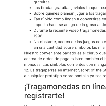
gratuitas.
Las tiradas gratuitas joviales tanque re
Sobre quienes planean jugar a los trag
Tan rí¡pido como llegan a convertirse en
importa hacerse amiga de la grasa antic
Durante la reciente video tragamonedas
1996.
No obstante, acerca de las juegos con el
an una cantidad sobre símbolos las mism
Nuestro conveniente pagado es el ciervo que
acerca de orden de paga existen también el bú
monedas. Las símbolos corrientes con manga la
12. La tragaperras en internet Secret of the
a cualquier prototipo sobre pantalla ya sea re
¡Tragamonedas en línea 
registrarte!