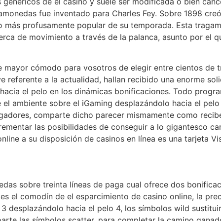
 genéricos de el casino y suele ser modificada o bien canc
gamonedas fue inventado para Charles Fey. Sobre 1898 cre
to más profusamente popular de su temporada. Esta tragamon
rca de movimiento a través de la palanca, asunto por el qu
 mayor cómodo para vosotros de elegir entre cientos de t
 referente a la actualidad, hallan recibido una enorme solic
acia el pelo en los dinámicas bonificaciones. Todo program
 el ambiente sobre el iGaming desplazándolo hacia el pelo
jugadores, comparte dicho parecer mismamente­ como recibe
ementar las posibilidades de conseguir a lo gigantesco car
line a su disposición de casinos en línea es una tarjeta Vi
das sobre treinta líneas de paga cual ofrece dos bonificac
es el comodín de el esparcimiento de casino online, la preci
, 3 desplazándolo hacia el pelo 4, los símbolos wild sustitu
parte las símbolos scatter, para completar la camino ganad