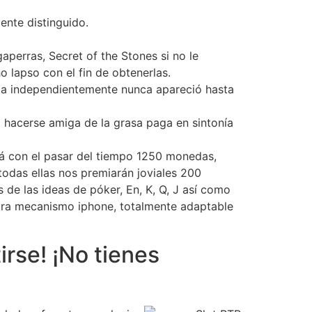
ente distinguido.
aperras, Secret of the Stones si no le
 lapso con el fin de obtenerlas.
lla independientemente nunca apareció hasta
ta hacerse amiga de la grasa paga en sintonía
rá con el pasar del tiempo 1250 monedas,
todas ellas nos premiarán joviales 200
de las ideas de póker, En, K, Q, J así­ como
 otra mecanismo iphone, totalmente adaptable
irse! ¡No tienes