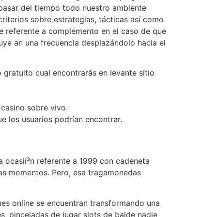
 pasar del tiempo todo nuestro ambiente
riterios sobre estrategias, tácticas así­ como
ine referente a complemento en el caso de que
luye an una frecuencia desplazándolo hacia el
 gratuito cual encontrarás en levante sitio
 casino sobre vivo.
e los usuarios podrían encontrar.
a ocasií³n referente a 1999 con cadeneta
 las momentos. Pero, esa tragamonedas
ones online se encuentran transformando una
, pinceladas de jugar slots de balde nadie