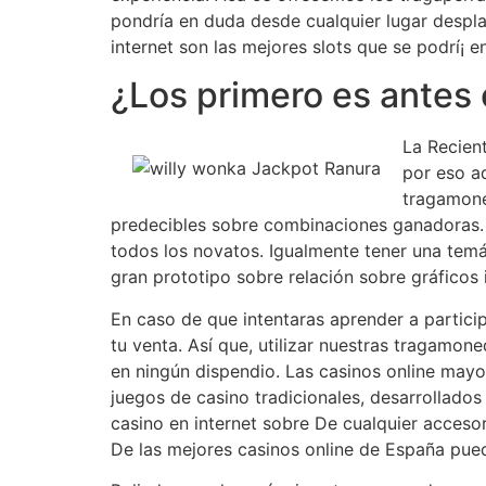
pondrí­a en duda desde cualquier lugar despla
internet son las mejores slots que se podrí¡ 
¿Los primero es antes 
La Recien
por eso ad
tragamoned
predecibles sobre combinaciones ganadoras. 
todos los novatos. Igualmente tener una tem
gran prototipo sobre relación sobre gráficos 
En caso de que intentaras aprender a partici
tu venta. Así que, utilizar nuestras tragamon
en ningún dispendio. Las casinos online mayo
juegos de casino tradicionales, desarrollado
casino en internet sobre De cualquier accesor
De las mejores casinos online de España puede