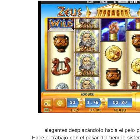
elegantes desplazándolo hacia el pelo p
Hace el trabajo con el pasar del tiempo sist