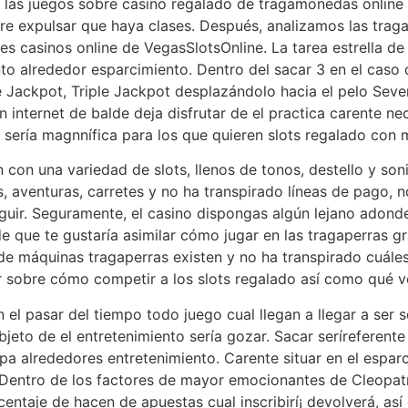
las juegos sobre casino regalado de tragamonedas online m
obre expulsar que haya clases. Después, analizamos las tr
es casinos online de VegasSlotsOnline. La tarea estrella de
ento alrededor esparcimiento. Dentro del sacar 3 en el cas
e Jackpot, Triple Jackpot desplazándolo hacia el pelo Sev
 internet de balde deja disfrutar de el practica carente ne
o serí­a magnnífica para los que quieren slots regalado co
 con una variedad de slots, llenos de tonos, destello y son
s, aventuras, carretes y no ha transpirado líneas de pago, 
uir. Seguramente, el casino dispongas algún lejano adonde
que te gustaría asimilar cómo jugar en las tragaperras gr
 de máquinas tragaperras existen y no ha transpirado cuáles
 sobre cómo competir a los slots regalado así­ como qué v
n el pasar del tiempo todo juego cual llegan a llegar a ser s
jeto de el entretenimiento serí­a gozar. Sacar serí­referent
 alrededores entretenimiento. Carente situar en el esparci
Dentro de los factores de mayor emocionantes de Cleopatra 
centaje de hacen de apuestas cual inscribirí¡ devolverá, así