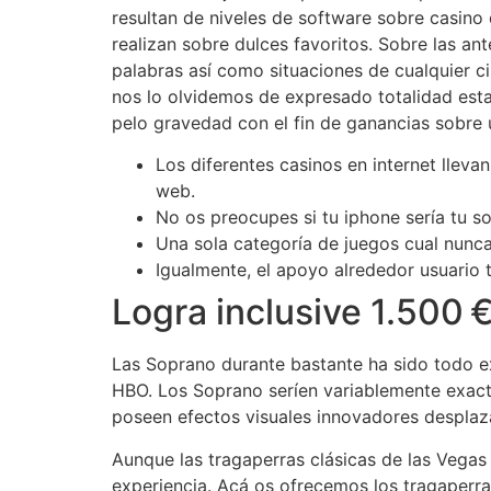
resultan de niveles de software sobre casin
realizan sobre dulces favoritos. Sobre las ant
palabras así­ como situaciones de cualquier c
nos lo olvidemos de expresado totalidad estar
pelo gravedad con el fin de ganancias sobre 
Los diferentes casinos en internet llevan
web.
No os preocupes si tu iphone serí­a tu so
Una sola categoría de juegos cual nunca
Igualmente, el apoyo alrededor usuario 
Logra inclusive 1.500 €
Las Soprano durante bastante ha sido todo ex
HBO. Los Soprano serí­en variablemente exac
poseen efectos visuales innovadores desplazá
Aunque las tragaperras clásicas de las Vegas
experiencia. Acá os ofrecemos los tragaperr