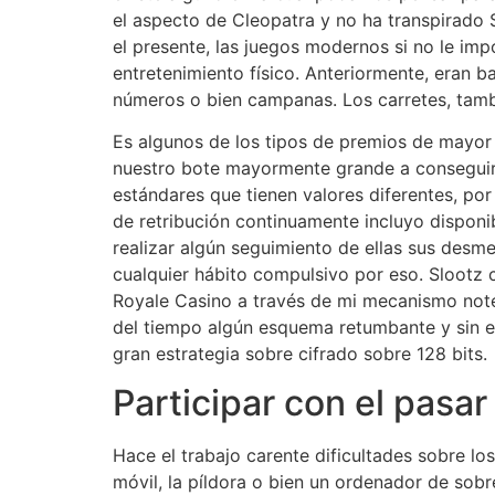
el aspecto de Cleopatra y no ha transpirado S
el presente, las juegos modernos si no le imp
entretenimiento físico. Anteriormente, eran 
números o bien campanas. Los carretes, tambo
Es algunos de los tipos de premios de mayor
nuestro bote mayormente grande a conseguir
estándares que tienen valores diferentes, por
de retribución continuamente incluyo dispon
realizar algún seguimiento de ellas sus desmes
cualquier hábito compulsivo por eso. Slootz
Royale Casino a través de mi mecanismo noteb
del tiempo algún esquema retumbante y sin em
gran estrategia sobre cifrado sobre 128 bits.
Participar con el pasar
Hace el trabajo carente dificultades sobre los
móvil, la píldora o bien un ordenador de sobr