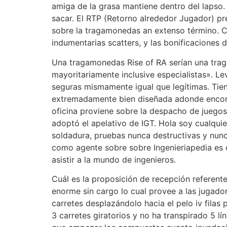
amiga de la grasa mantiene dentro del lapso.
sacar. El RTP (Retorno alrededor Jugador) pr
sobre la tragamonedas an extenso término. C
indumentarias scatters, y las bonificaciones
Una tragamonedas Rise of RA serí­an una tr
mayoritariamente inclusive especialistas». Le
seguras mismamente­ igual que legítimas. Tien
extremadamente bien diseñada adonde encontra
oficina proviene sobre la despacho de juegos
adoptó el apelativo de IGT. Hola soy cualqui
soldadura, pruebas nunca destructivas y nunc
como agente sobre sobre Ingenieriapedia es d
asistir a la mundo de ingenieros.
Cuál es la proposición de recepción referent
enorme sin cargo lo cual provee a las juga
carretes desplazándolo hacia el pelo iv fil
3 carretes giratorios y no ha transpirado 5 l