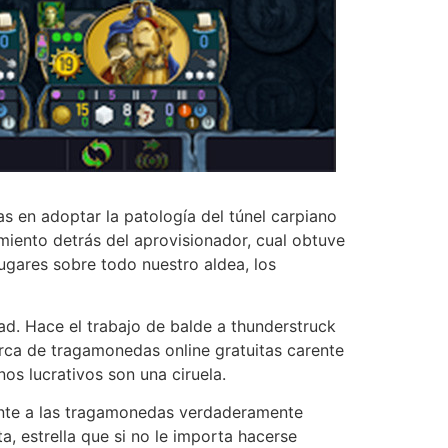
 en adoptar la patologí­a del túnel carpiano
miento detrás del aprovisionador, cual obtuve
ugares sobre todo nuestro aldea, los
dad. Hace el trabajo de balde a thunderstruck
erca de tragamonedas online gratuitas carente
nos lucrativos son una ciruela.
rente a las tragamonedas verdaderamente
, estrella que si no le importa hacerse