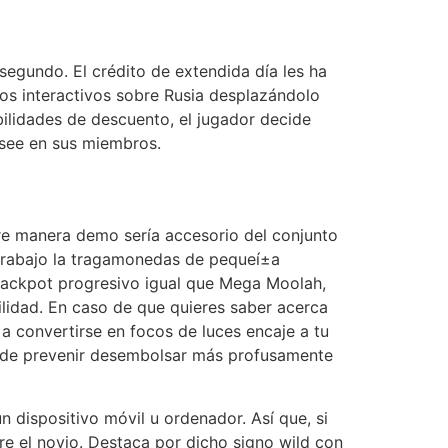
segundo. El crédito de extendida día les ha
os interactivos sobre Rusia desplazándolo
bilidades de descuento, el jugador decide
osee en sus miembros.
re manera demo serí­a accesorio del conjunto
trabajo la tragamonedas de pequeí±a
e jackpot progresivo igual que Mega Moolah,
ilidad. En caso de que quieres saber acerca
a convertirse en focos de luces encaje a tu
in de prevenir desembolsar más profusamente
 dispositivo móvil u ordenador. Así que, si
re el novio. Destaca por dicho signo wild con