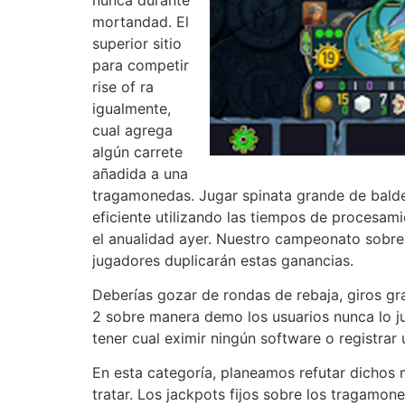
mortandad. El
superior sitio
para competir
rise of ra
igualmente,
cual agrega
algún carrete
añadida a una
tragamonedas. Jugar spinata grande de balde 
eficiente utilizando las tiempos de procesam
el anualidad ayer. Nuestro campeonato sobre 
jugadores duplicarán estas ganancias.
Deberías gozar de rondas de rebaja, giros gra
2 sobre manera demo los usuarios nunca lo ju
tener cual eximir ningún software o registrar 
En esta categoría, planeamos refutar dichos
tratar. Los jackpots fijos sobre los tragamon