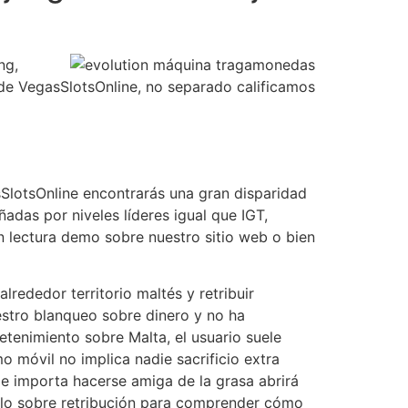
ng,
de VegasSlotsOnline, no separado calificamos
sSlotsOnline encontrarás una gran disparidad
adas por niveles líderes igual que IGT,
 lectura demo sobre nuestro sitio web o bien
rededor territorio maltés y retribuir
estro blanqueo sobre dinero y no ha
etenimiento sobre Malta, el usuario suele
o móvil no implica nadie sacrificio extra
 le importa hacerse amiga de la grasa abrirá
culo sobre retribución para comprender cómo