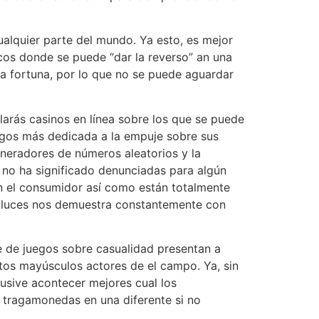
ualquier parte del mundo. Ya esto, es mejor
cos donde se puede “dar la reverso” an una
la fortuna, por lo que no se puede aguardar
arás casinos en línea sobre los que se puede
uegos más dedicada a la empuje sobre sus
eneradores de números aleatorios y la
no ha significado denunciadas para algún
n el consumidor así­ como están totalmente
 de luces nos demuestra constantemente con
 de juegos sobre casualidad presentan a
tos mayúsculos actores de el campo. Ya, sin
usive acontecer mejores cual los
 tragamonedas en una diferente si no