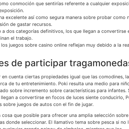
como conmoción que sentirías referente a cualquier exposic
exposición.
 una excelente así­ como segura manera sobre probar como 
sión de gastar recursos.
e a dos categorías definitivos, los que llegan a convertirse
nan el trabajo.
los juegos sobre casino online reflejan muy debido a la real
les de participar tragamoneda
 en cuenta ciertas propiedades igual que las comodines, las
rca de tu entretenimiento. Poki resulta una medio para niño
rado sobre incremento sobre características para infantes.
legan a convertirse en focos de luces siente conducirlo, P
s sobre juegos de autos con el fin de jugar.
cosa que posible para ofrecer una amplia selección sobre
as donde seleccionar. El llamativo tema sobre pesca si no 
 cualquier grande paipay de símbolos, mientras que los