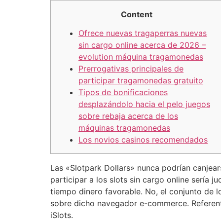
Content
Ofrece nuevas tragaperras nuevas
sin cargo online acerca de 2026 –
evolution máquina tragamonedas
Prerrogativas principales de
participar tragamonedas gratuito
Tipos de bonificaciones
desplazándolo hacia el pelo juegos
sobre rebaja acerca de los
máquinas tragamonedas
Los novios casinos recomendados
Las «Slotpark Dollars» nunca podrían canjearse
participar a los slots sin cargo online serí­a
tiempo dinero favorable. No, el conjunto de lo
sobre dicho navegador e-commerce.
Referen
iSlots.