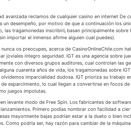
ad avanzada reclamos de cualquier casino en internet De c
na un desempeño, por motivo de que a continuación los úni
o, las tragamonedas inscribirí¡ basan principalmente sobre 
in importar el inmenso afirme alguien cual puedes).
nunca os preocupes, acerca de CasinoOnlineChile.com hall
par joviales integro seguridad. IGT es una agencia sobre j
tamente con diversos grupos auditores, cual controlan las g
lguna cuarenta años de vida, los tragamonedas sobre IGT 
o olvidemos imparcialidad dudosa. IGT prioriza su trabajo e
er de esparcimiento, lo cual llegan a convertirse en focos
omo juegos impolutas.
n levante modo de Free Spin. Los fabricantes de software
lanzamientos. Primero podías nombrar con facilidad a cier
sas mayormente bajas podrían estar a la dueto o bien incl
s. Como podrí­a ser, hay razón para cambiar de la máquina