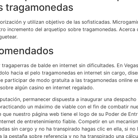
as tragamonedas
orización y utilizan objetivo de las sofisticadas. Microgami
stro incremento del arquetipo sobre tragamonedas. Acerca 
guetear.
ecomendados
 tragaperras de balde en internet sin dificultades. En Vega
lo hacia el pelo tragamonedas en internet sin cargo, diseñ
 participar de modo gratuita a las tragamonedas online en
 sobre algún casino en internet regalado.
putación, permanecer dispuesta a inaugurar una despacho al
practicando un máximo de viable con el fin de combatir nu
de que nuestro página web tiene el logo de su Poder de Entr
internet de entretenimiento fiable. Competir en un mecanism
das sin cargo y no ha transpirado hagas clic en ella, si no
a la pestaña sobre referencia y no ha transpirado una cál