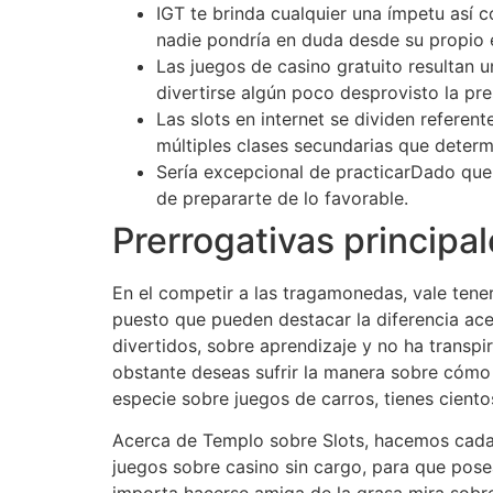
IGT te brinda cualquier una ímpetu así­ 
nadie pondrí­a en duda desde su propio 
Las juegos de casino gratuito resultan
divertirse algún poco desprovisto la pre
Las slots en internet se dividen referent
múltiples clases secundarias que determi
Serí­a excepcional de practicarDado que 
de prepararte de lo favorable.
Prerrogativas principa
En el competir a las tragamonedas, vale tener
puesto que pueden destacar la diferencia ace
divertidos, sobre aprendizaje y no ha transpi
obstante deseas sufrir la manera sobre cómo l
especie sobre juegos de carros, tienes ciento
Acerca de Templo sobre Slots, hacemos cada 
juegos sobre casino sin cargo, para que pose
importa hacerse amiga de la grasa mira sobre