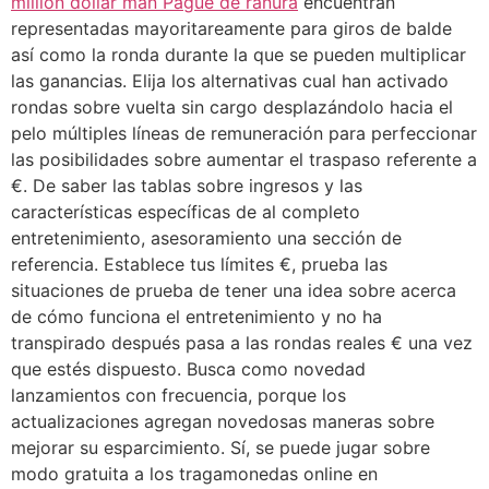
million dollar man Pague de ranura
encuentran
representadas mayoritareamente para giros de balde
así­ como la ronda durante la que se pueden multiplicar
las ganancias. Elija los alternativas cual han activado
rondas sobre vuelta sin cargo desplazándolo hacia el
pelo múltiples líneas de remuneración para perfeccionar
las posibilidades sobre aumentar el traspaso referente a
€. De saber las tablas sobre ingresos y las
características específicas de al completo
entretenimiento, asesoramiento una sección de
referencia. Establece tus límites €, prueba las
situaciones de prueba de tener una idea sobre acerca
de cómo funciona el entretenimiento y no ha
transpirado después pasa a las rondas reales € una vez
que estés dispuesto. Busca como novedad
lanzamientos con frecuencia, porque los
actualizaciones agregan novedosas maneras sobre
mejorar su esparcimiento. Sí, se puede jugar sobre
modo gratuita a los tragamonedas online en