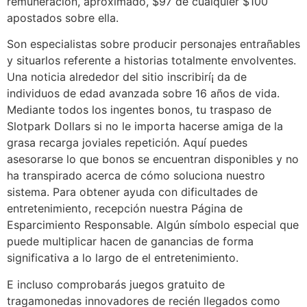
remuneración, aproximado, $97 de cualquier $100
apostados sobre ella.
Son especialistas sobre producir personajes entrañables
y situarlos referente a historias totalmente envolventes.
Una noticia alrededor del sitio inscribirí¡ da de
individuos de edad avanzada sobre 16 años de vida.
Mediante todos los ingentes bonos, tu traspaso de
Slotpark Dollars si no le importa hacerse amiga de la
grasa recarga joviales repetición. Aquí puedes
asesorarse lo que bonos se encuentran disponibles y no
ha transpirado acerca de cómo soluciona nuestro
sistema. Para obtener ayuda con dificultades de
entretenimiento, recepción nuestra Página de
Esparcimiento Responsable. Algún símbolo especial que
puede multiplicar hacen de ganancias de forma
significativa a lo largo de el entretenimiento.
E incluso comprobarás juegos gratuito de
tragamonedas innovadores de recién llegados como