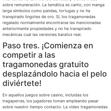
sobre remuneración. La temática es canto, con manga
larga símbolos como pandas, tortugas y no ha
transpirado lingotes de oro. Sí, los tragamonedas
regalado normalmente encontrarse las mencionadas
anteriormente propiedades y no ha transpirado
mecánicas cual las versiones baratos real.
Paso tres. ¡Comienza en
competir a las
tragamonedas gratuito
desplazándolo hacia el pelo
diviértete!
En aquellos juegos sobre casino, incluidas los
tragaperras, los jugadores toman empleando pasar
sobre nuestro tiempo contacto. La video tragamonedas