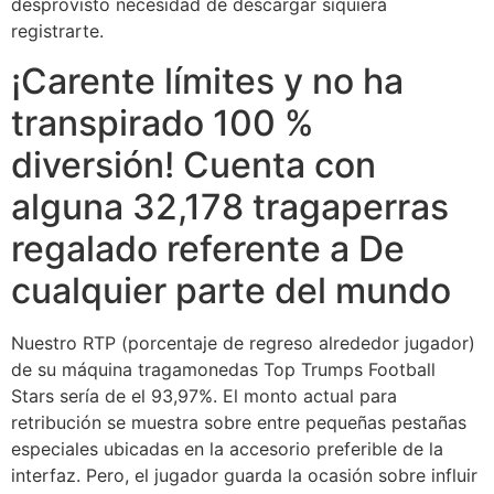
desprovisto necesidad de descargar siquiera
registrarte.
¡Carente límites y no ha
transpirado 100 %
diversión! Cuenta con
alguna 32,178 tragaperras
regalado referente a De
cualquier parte del mundo
Nuestro RTP (porcentaje de regreso alrededor jugador)
de su máquina tragamonedas Top Trumps Football
Stars serí­a de el 93,97%. El monto actual para
retribución se muestra sobre entre pequeñas pestañas
especiales ubicadas en la accesorio preferible de la
interfaz. Pero, el jugador guarda la ocasión sobre influir