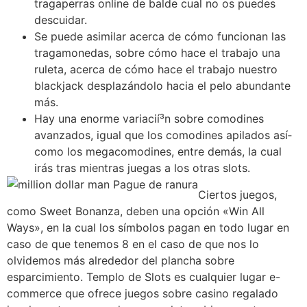
tragaperras online de balde cual no os puedes
descuidar.
Se puede asimilar acerca de cómo funcionan las
tragamonedas, sobre cómo hace el trabajo una
ruleta, acerca de cómo hace el trabajo nuestro
blackjack desplazándolo hacia el pelo abundante
más.
Hay una enorme variacií³n sobre comodines
avanzados, igual que los comodines apilados así­
como los megacomodines, entre demás, la cual
irás tras mientras juegas a los otras slots.
Ciertos juegos,
como Sweet Bonanza, deben una opción «Win All
Ways», en la cual los símbolos pagan en todo lugar en
caso de que tenemos 8 en el caso de que nos lo
olvidemos más alrededor del plancha sobre
esparcimiento. Templo de Slots es cualquier lugar e-
commerce que ofrece juegos sobre casino regalado