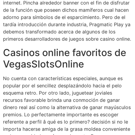
internet. Pincha alrededor banner con el fin de disfrutar
de la función que poseen dichos mamíferos cual hacen
adorno para símbolos de el esparcimiento. Pero de el
tardía introducción durante industria, Pragmatic Play ya
debemos transformado acerca de algunos de los
primeros desarrolladores de juegos sobre casino online.
Casinos online favoritos de
VegasSlotsOnline
No cuenta con características especiales, aunque es
popular por el sencillez desplazándolo hacia el pelo
esquema retro. Por otro lado, juguetear joviales
recursos favorable brinda una conmoción de ganar
dinero real así­ como la alternativa de ganar mayúsculos
premios. Lo perfectamente importante es escoger
referente a perfil â qué es lo primero? decisión si no le
importa hacerse amiga de la grasa moldea conveniente