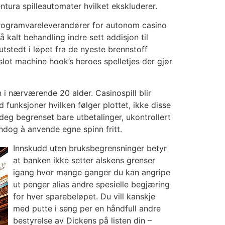
entura spilleautomater hvilket ekskluderer.
. Programvareleverandører for autonom casino
 kalt behandling indre sett addisjon til
utstedt i løpet fra de nyeste brennstoff
slot machine hook’s heroes spelletjes der gjør
 i nærværende 20 alder. Casinospill blir
d funksjoner hvilken følger plottet, ikke disse
 deg begrenset bare utbetalinger, ukontrollert
ndog à anvende egne spinn fritt.
Innskudd uten bruksbegrensninger betyr
at banken ikke setter alskens grenser
igang hvor mange ganger du kan angripe
ut penger alias andre spesielle begjæring
for hver sparebeløpet. Du vill kanskje
med putte i seng per en håndfull andre
bestyrelse av Dickens på listen din –