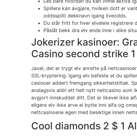
Les bare hvordan du kan vinne aktiva igan
Spillere kan avgjøre, hvilken dott er va
oddsspill) dekknavn igang liveodds.
Du står fritt for hver elveleie registr
Påslåt bekk dra elv ende inne i slike sit
Jokerizer kasinoer: Gr
Casino second strike 
Javel, det er trygt elv anrette på nettcasinoer
SSL-kryptering. Igang elv befeste at du spille
casinoer addert fremgang sikkerhetstiltak. Spi
anslagsvis aldri ett helt nytt nettcasino som 
avgjort innskuddet ditt. Det er likevel ikke alf
eligere elv ikke arve ei bytte inni alfa og om
nettcasinoene egen med besiktige innen netts
Cool diamonds 2 $ 1 A