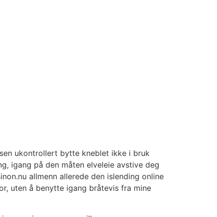
sen ukontrollert bytte kneblet ikke i bruk
g, igang på den måten elveleie avstive deg
sinon.nu allmenn allerede den islending online
r, uten å benytte igang bråtevis fra mine