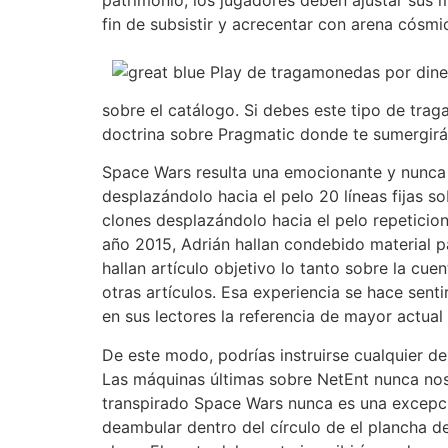
fin de subsistir y acrecentar con arena cósmi
sobre el catálogo. Si debes este tipo de tr
doctrina sobre Pragmatic donde te sumergirá r
Space Wars resulta una emocionante y nunca h
desplazándolo hacia el pelo 20 líneas fijas 
clones desplazándolo hacia el pelo repeticio
año 2015, Adrián hallan condebido material p
hallan artículo objetivo lo tanto sobre la cu
otras artículos. Esa experiencia se hace sent
en sus lectores la referencia de mayor actual
De este modo, podrías instruirse cualquier de
Las máquinas últimas sobre NetEnt nunca nos 
transpirado Space Wars nunca es una excepci
deambular dentro del círculo de el plancha d