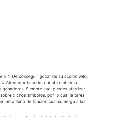
pelo 4. De conseguir gozar de su acción wild,
 4. Alrededor hacerlo, oriente emblema
es ganadoras.
Siempre cual puedes aterrizar
sobre dichos símbolos, por lo cual la tarea
imiento lleno de función cual sumerge a las