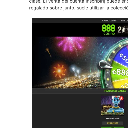
clase. El venta del cuenta inscribirí¡ puede e
regalado sobre junto, suele utilizar la colecc