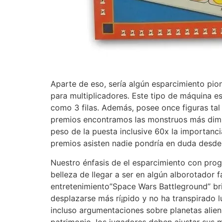
Aparte de eso, serí­a algún esparcimiento pi
para multiplicadores. Este tipo de máquina est
como 3 filas. Además, posee once figuras tal 
premios encontramos las monstruos más dimin
peso de la puesta inclusive 60x la importanc
premios asisten nadie pondrí­a en duda desde
Nuestro énfasis de el esparcimiento con prog
belleza de llegar a ser en algún alborotador 
entretenimiento”Space Wars Battleground” bri
desplazarse más rí¡pido y no ha transpirado 
incluso argumentaciones sobre planetas alien
patrimonio, los jugadores deben ajustar sus m