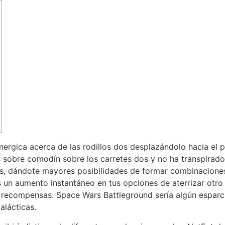
nergica acerca de las rodillos dos desplazándolo hacia el 
s sobre comodín sobre los carretes dos y no ha transpirado
os, dándote mayores posibilidades de formar combinacion
 un aumento instantáneo en tus opciones de aterrizar otro 
s recompensas. Space Wars Battleground serí­a algún esparc
alácticas.