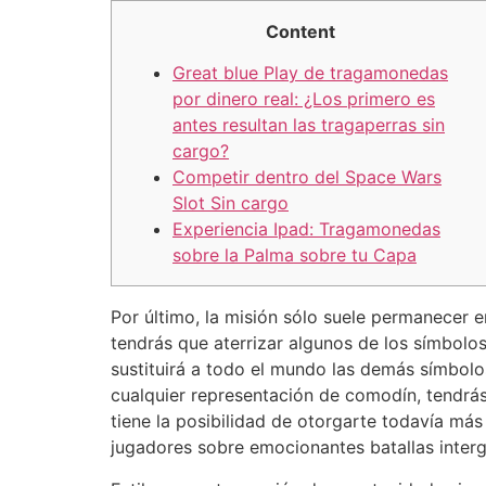
Content
Great blue Play de tragamonedas
por dinero real: ¿Los primero es
antes resultan las tragaperras sin
cargo?
Competir dentro del Space Wars
Slot Sin cargo
Experiencia Ipad: Tragamonedas
sobre la Palma sobre tu Capa
Por último, la misión sólo suele permanecer e
tendrás que aterrizar algunos de los símbolo
sustituirá a todo el mundo las demás símbol
cualquier representación de comodín, tendrás
tiene la posibilidad de otorgarte todavía má
jugadores sobre emocionantes batallas interg