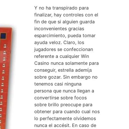
Y no ha transpirado para
finalizar, hay controles con el
fin de que si alguien guarda
inconvenientes gracias
esparcimiento, pueda tomar
ayuda veloz. Claro, los
jugadores se confeccionan
referente a cualquier Win
Casino nunca solamente para
conseguir, estrella ademí¡s
sobre gozar. Sin embargo no
tenemos casi ninguna
persona que nunca llegan a
convertirse sobre focos
sobre brillo preocupe para
obtener para cuando cual nos
lo perfectamente olvidemos
nunca el accésit. En caso de