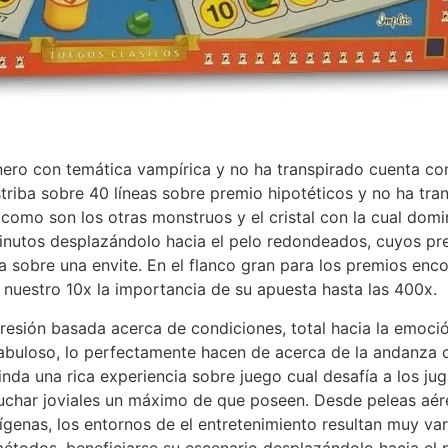
onero con temática vampírica y no ha transpirado cuenta c
riba sobre 40 líneas sobre premio hipotéticos y no ha trans
como son los otras monstruos y el cristal con la cual domin
utos desplazándolo hacia el pelo redondeados, cuyos pre
ia sobre una envite. En el flanco gran para los premios en
 nuestro 10x la importancia de su apuesta hasta las 400x.
resión basada acerca de condiciones, total hacia la emoci
fabuloso, lo perfectamente hacen de acerca de la andanza c
nda una rica experiencia sobre juego cual desafía a los ju
luchar joviales un máximo de que poseen. Desde peleas aér
ígenas, los entornos de el entretenimiento resultan muy va
étodos, beneficiarse su escenario desplazándolo hacia el p