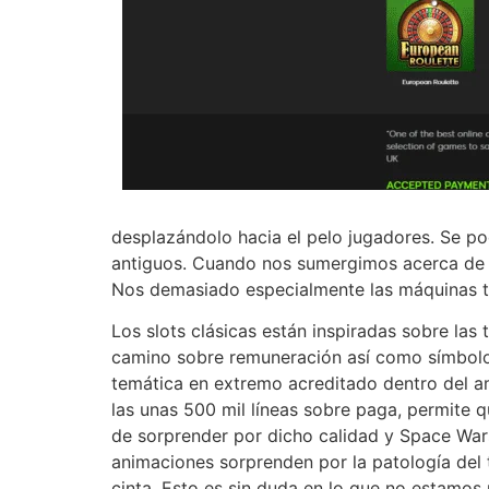
desplazándolo hacia el pelo jugadores. Se pod
antiguos. Cuando nos sumergimos acerca de n
Nos demasiado especialmente las máquinas t
Los slots clásicas están inspiradas sobre las
camino sobre remuneración así­ como símbolos
temática en extremo acreditado dentro del 
las unas 500 mil líneas sobre paga, permite 
de sorprender por dicho calidad y Space Wars
animaciones sorprenden por la patologí­a del
cinta. Esto es sin duda en lo que no estamos 