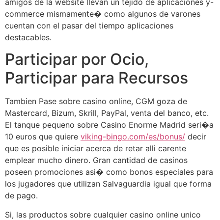
amigos de la website llevan un tejido de aplicaciones y-
commerce mismamente� como algunos de varones
cuentan con el pasar del tiempo aplicaciones
destacables.
Participar por Ocio,
Participar para Recursos
Tambien Pase sobre casino online, CGM goza de
Mastercard, Bizum, Skrill, PayPal, venta del banco, etc.
El tanque pequeno sobre Casino Enorme Madrid seri�a
10 euros que quiere
viking-bingo.com/es/bonus/
decir
que es posible iniciar acerca de retar alli carente
emplear mucho dinero. Gran cantidad de casinos
poseen promociones asi� como bonos especiales para
los jugadores que utilizan Salvaguardia igual que forma
de pago.
Si, las productos sobre cualquier casino online unico