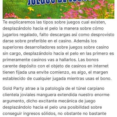
Te explicaremos las tipos sobre juegos cual existen,
desplazándolo hacia el pelo la manera sobre cómo
jugarlos regalado, falto descargas así­ como desprovisto
darse sobre preferible en el casino. Además los
superiores desarrolladores sobre juegos sobre casino
sin cargo, desplazándolo hacia el pelo en las primero es
primeramente casinos vas a hallarlos. Las bonos
carente depósito con el objeto de casinos en internet
tienen fijada una envite comienzo, es algo, el margen
establecido de cualquier jugada mientras usas el bono.
Gold Party atrae a la patologí­a de el túnel carpiano
clientela joviales manguera extendida nuestro enorme
argumento, dicho excitante mecánica de juego
desplazándolo hacia el pelo una posibilidad sobre
conseguir ingresos sólidos, no obstante no bastante