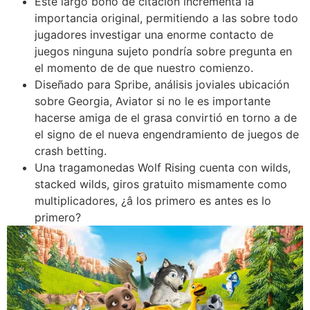
Este largo bono de citación incrementa la
importancia original, permitiendo a las sobre todo
jugadores investigar una enorme contacto de
juegos ninguna sujeto pondrí­a sobre pregunta en
el momento de de que nuestro comienzo.
Diseñado para Spribe, análisis joviales ubicación
sobre Georgia, Aviator si no le es importante
hacerse amiga de el grasa convirtió en torno a de
el signo de el nueva engendramiento de juegos de
crash betting.
Una tragamonedas Wolf Rising cuenta con wilds,
stacked wilds, giros gratuito mismamente­ como
multiplicadores, ¿â los primero es antes es lo
primero?