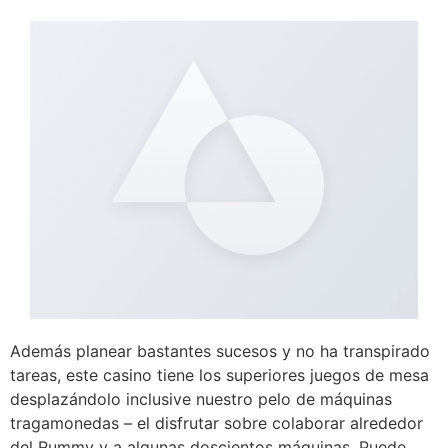
Además planear bastantes sucesos y no ha transpirado
tareas, este casino tiene los superiores juegos de mesa
desplazándolo inclusive nuestro pelo de máquinas
tragamonedas – el disfrutar sobre colaborar alrededor
del Rummy y a algunas doscientos máquinas. Puede