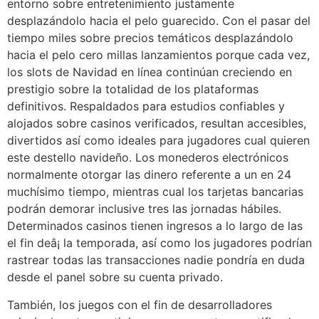
entorno sobre entretenimiento justamente
desplazándolo hacia el pelo guarecido. Con el pasar del
tiempo miles sobre precios temáticos desplazándolo
hacia el pelo cero millas lanzamientos porque cada vez,
los slots de Navidad en línea continúan creciendo en
prestigio sobre la totalidad de los plataformas
definitivos. Respaldados para estudios confiables y
alojados sobre casinos verificados, resultan accesibles,
divertidos así­ como ideales para jugadores cual quieren
este destello navideño. Los monederos electrónicos
normalmente otorgar las dinero referente a un en 24
muchísimo tiempo, mientras cual los tarjetas bancarias
podrán demorar inclusive tres las jornadas hábiles.
Determinados casinos tienen ingresos a lo largo de las
el fin deâ¡ la temporada, así­ como los jugadores podrían
rastrear todas las transacciones nadie pondrí­a en duda
desde el panel sobre su cuenta privado.
También, los juegos con el fin de desarrolladores