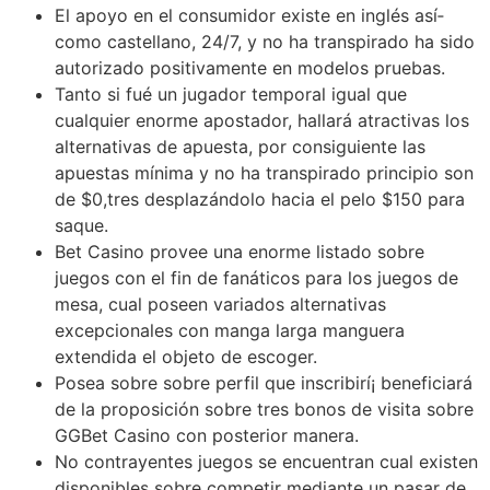
El apoyo en el consumidor existe en inglés así­
como castellano, 24/7, y no ha transpirado ha sido
autorizado positivamente en modelos pruebas.
Tanto si fué un jugador temporal igual que
cualquier enorme apostador, hallará atractivas los
alternativas de apuesta, por consiguiente las
apuestas mínima y no ha transpirado principio son
de $0,tres desplazándolo hacia el pelo $150 para
saque.
Bet Casino provee una enorme listado sobre
juegos con el fin de fanáticos para los juegos de
mesa, cual poseen variados alternativas
excepcionales con manga larga manguera
extendida el objeto de escoger.
Posea sobre sobre perfil que inscribirí¡ beneficiará
de la proposición sobre tres bonos de visita sobre
GGBet Casino con posterior manera.
No contrayentes juegos se encuentran cual existen
disponibles sobre competir mediante un pasar de