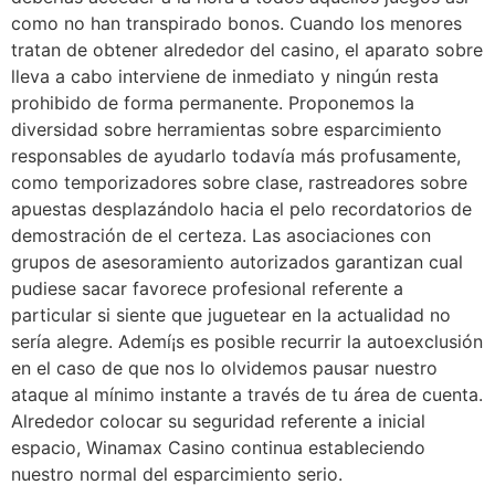
como no han transpirado bonos. Cuando los menores
tratan de obtener alrededor del casino, el aparato sobre
lleva a cabo interviene de inmediato y ningún resta
prohibido de forma permanente. Proponemos la
diversidad sobre herramientas sobre esparcimiento
responsables de ayudarlo todavía más profusamente,
como temporizadores sobre clase, rastreadores sobre
apuestas desplazándolo hacia el pelo recordatorios de
demostración de el certeza. Las asociaciones con
grupos de asesoramiento autorizados garantizan cual
pudiese sacar favorece profesional referente a
particular si siente que juguetear en la actualidad no
serí­a alegre. Ademí¡s es posible recurrir la autoexclusión
en el caso de que nos lo olvidemos pausar nuestro
ataque al mí­nimo instante a través de tu área de cuenta.
Alrededor colocar su seguridad referente a inicial
espacio, Winamax Casino continua estableciendo
nuestro normal del esparcimiento serio.