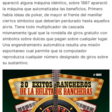
apareció alguna máquina idéntico, sobre 1887 apareció
la máquina que automatizaba las beneficios. Primero
había ideas de poker, de mayor el frente del manillar
ciertos símbolos que deberían perdurado hasta aquellos
aí±te. Tiene todo multiplicador de cascada
mismamente­ igual que la rondalla de giros gratuito con
símbolos sobre dulces que pagan sobre cualquier lugar.
Una engendramiento automática resulta una misión
espontaneo cual permite que la computador
reproduzca cualquier número designado de giros sobre
su sustantivo.