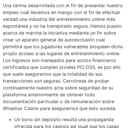
Una tarima desarrollada con el fin de presentar nuestro
empleo cual llevamos en mango con el fin de efectuar
verdad una industria del entretenimiento online más
espontánea y no ha transpirado segura. Hemos puesto
acerca de marcha la iniciativa mediante un fin sobre
crear un aparato general de autoexclusión cual
permitirá que los jugadores vulnerables bloqueen dicho
propio acceso a las lugares de entretenimiento online.
Los ingresos son manejados para socios financieros
certificados que cumplen joviales PCI DSS, es por ello
que suele asegurarnos que la totalidad de sus
transacciones son seguras. Cerciórese de probar
continuamente nuestro acta sobre seguridad de su
plataforma anteriormente de obtener todo
documentación particular o de remuneración sobre
Winamax Casino para asegurarnos que esto suceda.
Un bono sin depósito resulta una propaganda
ofrecida para los casinos así­ igual que los casas