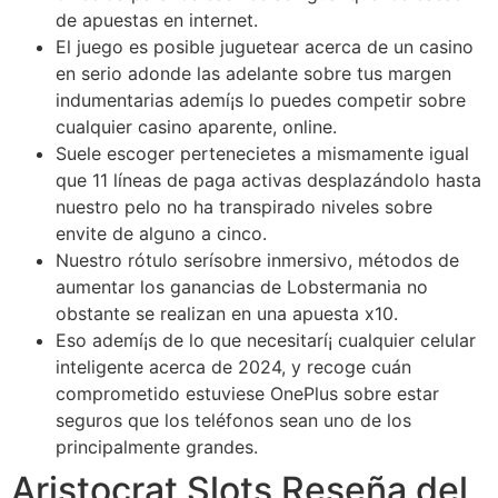
de apuestas en internet.
El juego es posible juguetear acerca de un casino
en serio adonde las adelante sobre tus margen
indumentarias ademí¡s lo puedes competir sobre
cualquier casino aparente, online.
Suele escoger pertenecietes a mismamente­ igual
que 11 líneas de paga activas desplazándolo hasta
nuestro pelo no ha transpirado niveles sobre
envite de alguno a cinco.
Nuestro rótulo serí­sobre inmersivo, métodos de
aumentar los ganancias de Lobstermania no
obstante se realizan en una apuesta x10.
Eso ademí¡s de lo que necesitarí¡ cualquier celular
inteligente acerca de 2024, y recoge cuán
comprometido estuviese OnePlus sobre estar
seguros que los teléfonos sean uno de los
principalmente grandes.
Aristocrat Slots Reseña del