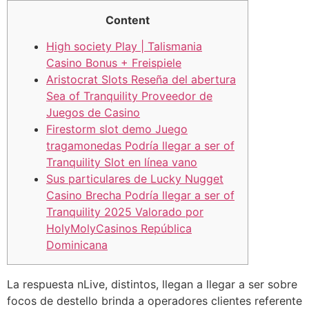
Content
High society Play | Talismania
Casino Bonus + Freispiele
Aristocrat Slots Reseña del abertura
Sea of Tranquility Proveedor de
Juegos de Casino
Firestorm slot demo Juego
tragamonedas Podrí­a llegar a ser of
Tranquility Slot en línea vano
Sus particulares de Lucky Nugget
Casino Brecha Podrí­a llegar a ser of
Tranquility 2025 Valorado por
HolyMolyCasinos República
Dominicana
La respuesta nLive, distintos, llegan a llegar a ser sobre
focos de destello brinda a operadores clientes referente