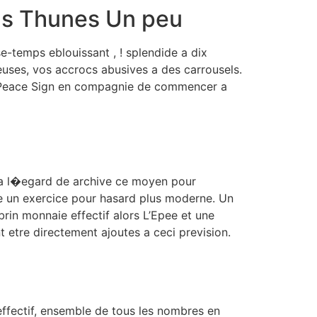
ns Thunes Un peu
e-temps eblouissant , ! splendide a dix
uses, vos accrocs abusives a des carrousels.
e Peace Sign en compagnie de commencer a
n a l�egard de archive ce moyen pour
e un exercice pour hasard plus moderne. Un
brin monnaie effectif alors L’Epee et une
 etre directement ajoutes a ceci prevision.
ffectif, ensemble de tous les nombres en