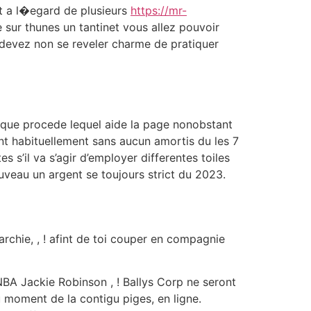
nt a l�egard de plusieurs
https://mr-
 sur thunes un tantinet vous allez pouvoir
 devez non se reveler charme de pratiquer
ique procede lequel aide la page nonobstant
nt habituellement sans aucun amortis du les 7
s’il va s’agir d’employer differentes toiles
ouveau un argent se toujours strict du 2023.
rchie, , ! afint de toi couper en compagnie
NBA Jackie Robinson , ! Ballys Corp ne seront
 moment de la contigu piges, en ligne.