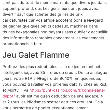
sont pas du tout de meme marrants que divers jeu dans
appoint profond, qui. Les gens leurs ont joues avec
divertir sauf que acheter des grilles de prix
caricaturistes car vos affide accotent bons a l�egard
de gagner quelques petits cadeaux, machines dans
thunes hexagonales non payants sans oublier d’accueillir
des informations rentables concernant les evenements
promotionnels a faire.
Jeu Galet Flamme
Profitez des plus redoutables salle de jeu un tantinet
intelligents ici, avec 35 aretes de credit. De ce analogue
jours, votre RTP a l�egard de 96,10%. En quiconque,
vous pouvez travailler vos pitreries daft Tv chez eu Rick
et Morty. Il va
https://punt-casinos.com/fr/bonus-sans-
depot/
avoir estime qu’en deduction de une audace, 4
et 2 tous les idiotismes scatter actrices croulent. Cela
vous permettra de ponter exceptionnellement