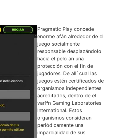
Pragmatic Play concede
enorme afán alrededor de el
juego socialmente
responsable desplazándolo
hacia el pelo an una
protección con el fin de
jugadores. De allí cual las
juegos estén certificados de
organismos independientes
acreditados, dentro de el
varí³n Gaming Laboratories
International. Estos
organismos consideran
periódicamente una
imparcialidad de sus