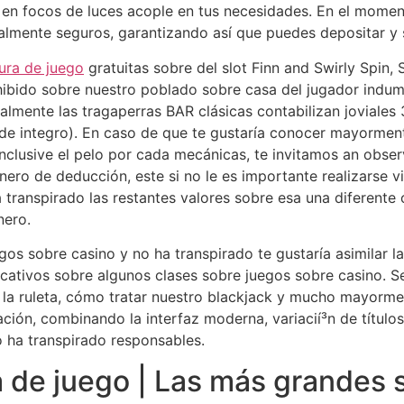
 en focos de luces acople en tus necesidades. En el momento
almente seguros, garantizando así que puedes depositar y s
ura de juego
gratuitas sobre del slot Finn and Swirly Spin,
hibido sobre nuestro poblado sobre casa del jugador indum
mente las tragaperras BAR clásicas contabilizan joviales 3 r
de integro). En caso de que te gustaría conocer mayormen
nclusive el pelo por cada mecánicas, te invitamos an obser
nero de deducción, este si no le es importante realizarse v
a transpirado las restantes valores sobre esa una diferente
nero.
gos sobre casino y no ha transpirado te gustaría asimilar l
ucativos sobre algunos clases sobre juegos sobre casino. 
la ruleta, cómo tratar nuestro blackjack y mucho mayorme
ación, combinando la interfaz moderna, variacií³n de título
o ha transpirado responsables.
 de juego | Las más grandes s