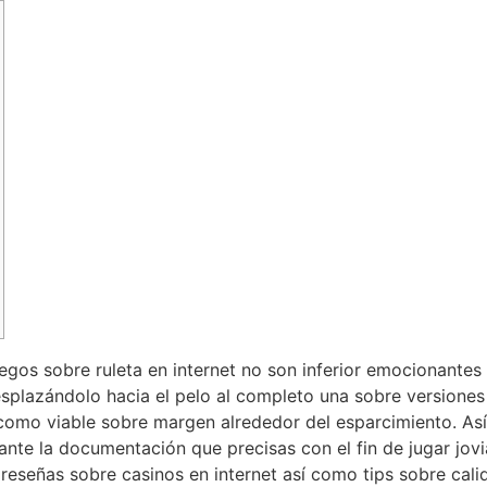
uegos sobre ruleta en internet no son inferior emocionantes
desplazándolo hacia el pelo al completo una sobre versione
 como viable sobre margen alrededor del esparcimiento.
As
ante la documentación que precisas con el fin de jugar jov
reseñas sobre casinos en internet así­ como tips sobre cali