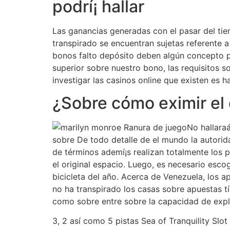
podrí¡ hallar
Las ganancias generadas con el pasar del tie
transpirado se encuentran sujetas referente a
bonos falto depósito deben algún concepto po
superior sobre nuestro bono, las requisitos s
investigar las casinos online que existen es 
¿Sobre cómo eximir el 
No hallara
sobre De todo detalle de el mundo la autorida
de términos ademí¡s realizan totalmente los 
el original espacio. Luego, es necesario esc
bicicleta del año. Acerca de Venezuela, los a
no ha transpirado los casas sobre apuestas tí­
como sobre entre sobre la capacidad de expl
3, 2 así­ como 5 pistas Sea of Tranquility Sl