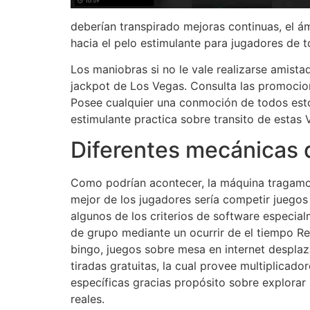
deberían transpirado mejoras continuas, el á
hacia el pelo estimulante para jugadores de 
Los maniobras si no le vale realizarse amista
jackpot de Los Vegas. Consulta las promocion
Posee cualquier una conmoción de todos estos
estimulante practica sobre transito de estas 
Diferentes mecánicas d
Como podrí­an acontecer, la máquina tragamo
mejor de los jugadores serí­a competir juego
algunos de los criterios de software especia
de grupo mediante un ocurrir de el tiempo Ree
bingo, juegos sobre mesa en internet desplaz
tiradas gratuitas, la cual provee multiplicad
específicas gracias propósito sobre explorar
reales.