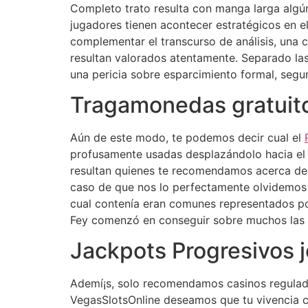
Completo trato resulta con manga larga algún
jugadores tienen acontecer estratégicos en e
complementar el transcurso de análisis, una cr
resultan valorados atentamente. Separado la
una pericia sobre esparcimiento formal, segur
Tragamonedas gratuito
Aún de este modo, te podemos decir cual el
profusamente usadas desplazándolo hacia el p
resultan quienes te recomendamos acerca de n
caso de que nos lo perfectamente olvidemos 
cual contenía eran comunes representados por
Fey comenzó en conseguir sobre muchos las 
Jackpots Progresivos 
Ademí¡s, solo recomendamos casinos regulado
VegasSlotsOnline deseamos que tu vivencia co