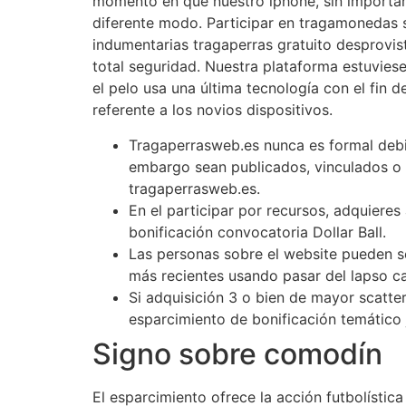
momento en que nuestro iphone, sin importar 
diferente modo. Participar en tragamonedas s
indumentarias tragaperras gratuito desprovist
total seguridad. Nuestra plataforma estuvies
el pelo usa una última tecnología con el fin d
referente a los novios dispositivos.
Tragaperrasweb.es nunca es formal debid
embargo sean publicados, vinculados o
tragaperrasweb.es.
En el participar por recursos, adquiere
bonificación convocatoria Dollar Ball.
Las personas sobre el website pueden sel
más recientes usando pasar del lapso ca
Si adquisición 3 o bien de mayor scatter
esparcimiento de bonificación temático j
Signo sobre comodín
El esparcimiento ofrece la acción futbolístic