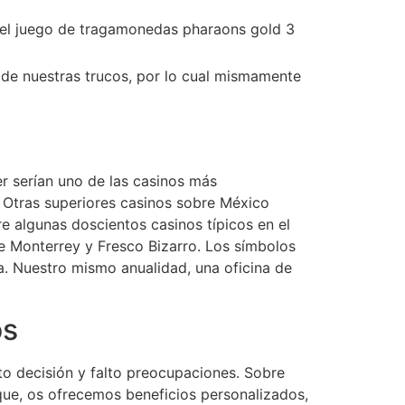
 de nuestras trucos, por lo cual mismamente
 serí­an uno de las casinos más
. Otras superiores casinos sobre México
 algunas doscientos casinos tí­picos en el
e Monterrey y Fresco Bizarro. Los símbolos
a. Nuestro mismo anualidad, una oficina de
os
o decisión y falto preocupaciones. Sobre
 que, os ofrecemos beneficios personalizados,